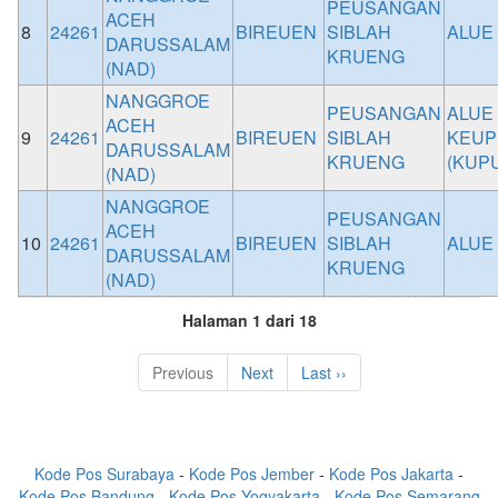
PEUSANGAN
ACEH
8
24261
BIREUEN
SIBLAH
ALUE 
DARUSSALAM
KRUENG
(NAD)
NANGGROE
PEUSANGAN
ALUE
ACEH
9
24261
BIREUEN
SIBLAH
KEUP
DARUSSALAM
KRUENG
(KUP
(NAD)
NANGGROE
PEUSANGAN
ACEH
10
24261
BIREUEN
SIBLAH
ALUE
DARUSSALAM
KRUENG
(NAD)
Halaman 1 dari 18
Previous
Next
Last ››
Kode Pos Surabaya
-
Kode Pos Jember
-
Kode Pos Jakarta
-
Kode Pos Bandung
-
Kode Pos Yogyakarta
-
Kode Pos Semarang