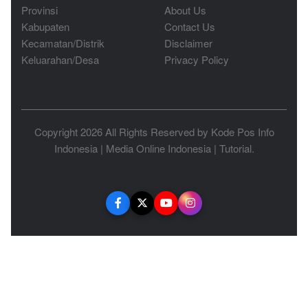
Provinsi
About Us
Kabupaten
Contact Us
Kecamatan/Distrik
Disclaimer
Keluarahan/Desa
Privacy Policy
Copyright 2026 All Rights Reserved by
Kode Pos Info
Indonesia
|
Media Online Indonesia
|
Tutorial
.