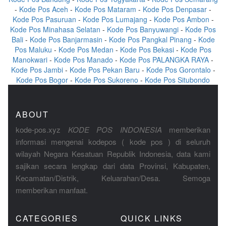
-
Kode Pos Aceh
-
Kode Pos Mataram
-
Kode Pos Denpasar
-
Kode Pos Pasuruan
-
Kode Pos Lumajang
-
Kode Pos Ambon
-
Kode Pos Minahasa Selatan
-
Kode Pos Banyuwangi
-
Kode Pos
Bali
-
Kode Pos Banjarmasin
-
Kode Pos Pangkal Pinang
-
Kode
Pos Maluku
-
Kode Pos Medan
-
Kode Pos Bekasi
-
Kode Pos
Manokwari
-
Kode Pos Manado
-
Kode Pos PALANGKA RAYA
-
Kode Pos Jambi
-
Kode Pos Pekan Baru
-
Kode Pos Gorontalo
-
Kode Pos Bogor
-
Kode Pos Sukoreno
-
Kode Pos Situbondo
ABOUT
kode-pos.xyz
KODE POS INDONESIA
memberikan
informasi mengenai kodepos ( kode pos ) di seluruh
wilayah Negara Kesatuan Republik Indonesia, data kami
sajikan secara lengkap dari data Provinsi, Kabupaten,
Kecamatan/Distrik, Keluarahan/Desa. Semoga
memberikan manfaat.
CATEGORIES
QUICK LINKS