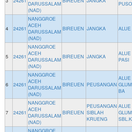
3
24261
BIREUEN
JANGKA
DARUSSALAM
PUS
(NAD)
NANGGROE
ACEH
4
24261
BIREUEN
JANGKA
ALUE
DARUSSALAM
(NAD)
NANGGROE
ACEH
ALUE
5
24261
BIREUEN
JANGKA
DARUSSALAM
PASI
(NAD)
NANGGROE
ALUE
ACEH
6
24261
BIREUEN
PEUSANGAN
GLUM
DARUSSALAM
BA
(NAD)
NANGGROE
PEUSANGAN
ALUE
ACEH
7
24261
BIREUEN
SIBLAH
GLUM
DARUSSALAM
KRUENG
SBL.K
(NAD)
NANGGROE