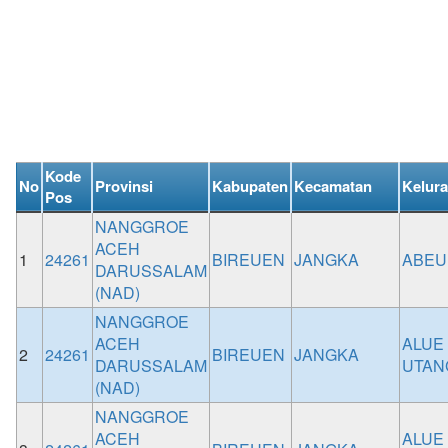
Kode
No
Provinsi
Kabupaten
Kecamatan
Kelur
Pos
NANGGROE
ACEH
1
24261
BIREUEN
JANGKA
ABEU
DARUSSALAM
(NAD)
NANGGROE
ACEH
ALUE
2
24261
BIREUEN
JANGKA
DARUSSALAM
UTAN
(NAD)
NANGGROE
ACEH
ALUE 