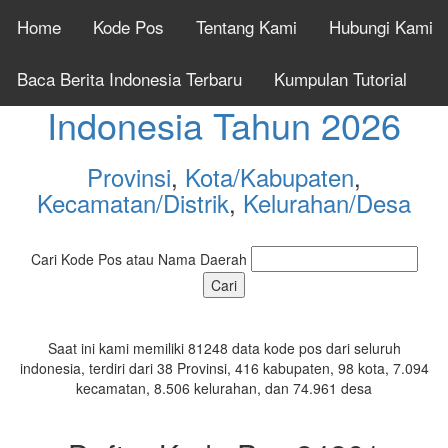
Home
Kode Pos
Tentang Kami
Hubungi Kami
Cek Kode Pos Seluruh
Baca Berita Indonesia Terbaru
Kumpulan Tutorial
Indonesia Tahun 2026
Provinsi
,
Kota/Kabupaten
,
Kecamatan/Distrik
,
Kelurahan/Desa
Cari Kode Pos atau Nama Daerah
Saat ini kami memiliki 81248 data kode pos dari seluruh
indonesia, terdiri dari 38 Provinsi, 416 kabupaten, 98 kota, 7.094
kecamatan, 8.506 kelurahan, dan 74.961 desa