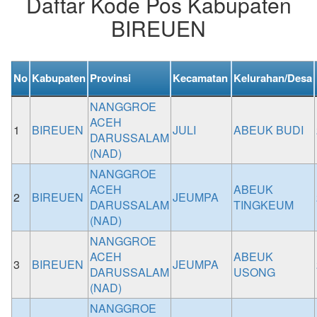
Daftar Kode Pos Kabupaten
BIREUEN
No
Kabupaten
Provinsi
Kecamatan
Kelurahan/Desa
NANGGROE
ACEH
1
BIREUEN
JULI
ABEUK BUDI
DARUSSALAM
(NAD)
NANGGROE
ACEH
ABEUK
2
BIREUEN
JEUMPA
DARUSSALAM
TINGKEUM
(NAD)
NANGGROE
ACEH
ABEUK
3
BIREUEN
JEUMPA
DARUSSALAM
USONG
(NAD)
NANGGROE