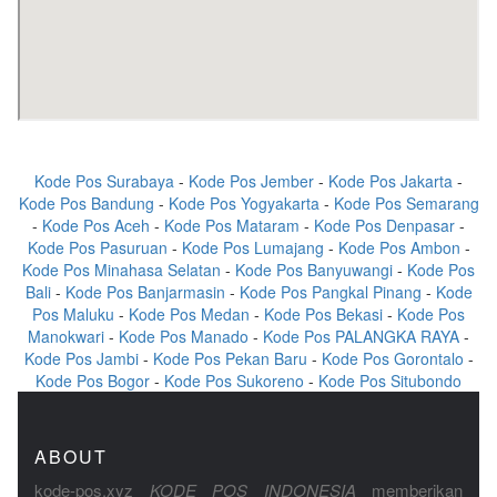
Kode Pos Surabaya
-
Kode Pos Jember
-
Kode Pos Jakarta
-
Kode Pos Bandung
-
Kode Pos Yogyakarta
-
Kode Pos Semarang
-
Kode Pos Aceh
-
Kode Pos Mataram
-
Kode Pos Denpasar
-
Kode Pos Pasuruan
-
Kode Pos Lumajang
-
Kode Pos Ambon
-
Kode Pos Minahasa Selatan
-
Kode Pos Banyuwangi
-
Kode Pos
Bali
-
Kode Pos Banjarmasin
-
Kode Pos Pangkal Pinang
-
Kode
Pos Maluku
-
Kode Pos Medan
-
Kode Pos Bekasi
-
Kode Pos
Manokwari
-
Kode Pos Manado
-
Kode Pos PALANGKA RAYA
-
Kode Pos Jambi
-
Kode Pos Pekan Baru
-
Kode Pos Gorontalo
-
Kode Pos Bogor
-
Kode Pos Sukoreno
-
Kode Pos Situbondo
ABOUT
kode-pos.xyz
KODE POS INDONESIA
memberikan