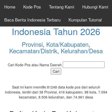
Home
Kode Pos
Tentang Kami
Hubungi Kami
Cek Kode Pos Seluruh
Baca Berita Indonesia Terbaru
Kumpulan Tutorial
Indonesia Tahun 2026
Provinsi
,
Kota/Kabupaten
,
Kecamatan/Distrik
,
Kelurahan/Desa
Cari Kode Pos atau Nama Daerah
Saat ini kami memiliki 81248 data kode pos dari seluruh
indonesia, terdiri dari 38 Provinsi, 416 kabupaten, 98 kota, 7.094
kecamatan, 8.506 kelurahan, dan 74.961 desa