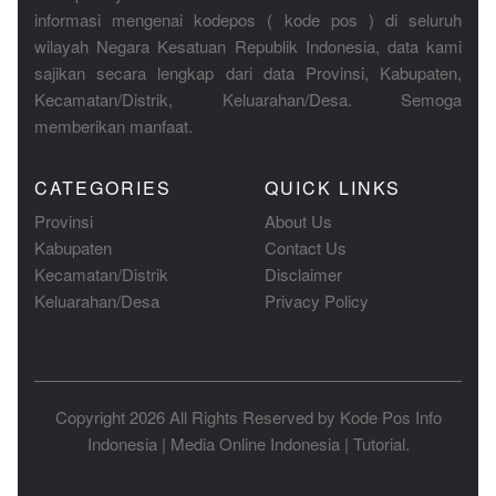
informasi mengenai kodepos ( kode pos ) di seluruh
wilayah Negara Kesatuan Republik Indonesia, data kami
sajikan secara lengkap dari data Provinsi, Kabupaten,
Kecamatan/Distrik, Keluarahan/Desa. Semoga
memberikan manfaat.
CATEGORIES
QUICK LINKS
Provinsi
About Us
Kabupaten
Contact Us
Kecamatan/Distrik
Disclaimer
Keluarahan/Desa
Privacy Policy
Copyright 2026 All Rights Reserved by
Kode Pos Info
Indonesia
|
Media Online Indonesia
|
Tutorial
.