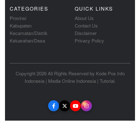
CATEGORIES
QUICK LINKS
Provinsi
About Us
Kabupaten
Contact Us
Kecamatan/Distrik
Disclaimer
Keluarahan/Desa
Privacy Policy
Copyright 2026 All Rights Reserved by
Kode Pos Info
Indonesia
|
Media Online Indonesia
|
Tutorial
.