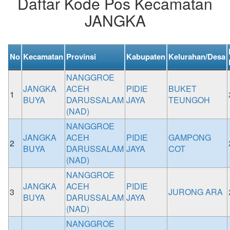
Daftar Kode Pos Kecamatan
JANGKA
No
Kecamatan
Provinsi
Kabupaten
Kelurahan/Desa
NANGGROE
JANGKA
ACEH
PIDIE
BUKET
1
BUYA
DARUSSALAM
JAYA
TEUNGOH
(NAD)
NANGGROE
JANGKA
ACEH
PIDIE
GAMPONG
2
BUYA
DARUSSALAM
JAYA
COT
(NAD)
NANGGROE
JANGKA
ACEH
PIDIE
3
JURONG ARA
BUYA
DARUSSALAM
JAYA
(NAD)
NANGGROE