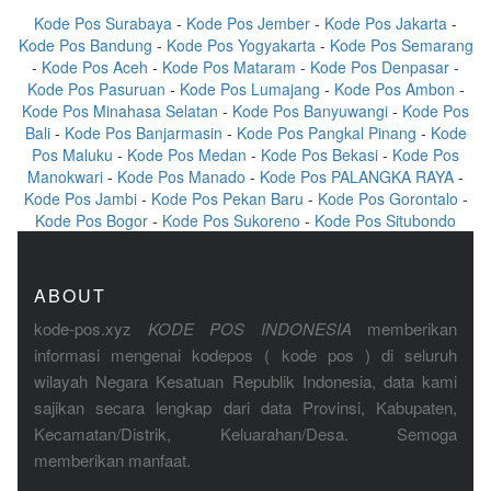
Kode Pos Surabaya
-
Kode Pos Jember
-
Kode Pos Jakarta
-
Kode Pos Bandung
-
Kode Pos Yogyakarta
-
Kode Pos Semarang
-
Kode Pos Aceh
-
Kode Pos Mataram
-
Kode Pos Denpasar
-
Kode Pos Pasuruan
-
Kode Pos Lumajang
-
Kode Pos Ambon
-
Kode Pos Minahasa Selatan
-
Kode Pos Banyuwangi
-
Kode Pos
Bali
-
Kode Pos Banjarmasin
-
Kode Pos Pangkal Pinang
-
Kode
Pos Maluku
-
Kode Pos Medan
-
Kode Pos Bekasi
-
Kode Pos
Manokwari
-
Kode Pos Manado
-
Kode Pos PALANGKA RAYA
-
Kode Pos Jambi
-
Kode Pos Pekan Baru
-
Kode Pos Gorontalo
-
Kode Pos Bogor
-
Kode Pos Sukoreno
-
Kode Pos Situbondo
ABOUT
kode-pos.xyz
KODE POS INDONESIA
memberikan
informasi mengenai kodepos ( kode pos ) di seluruh
wilayah Negara Kesatuan Republik Indonesia, data kami
sajikan secara lengkap dari data Provinsi, Kabupaten,
Kecamatan/Distrik, Keluarahan/Desa. Semoga
memberikan manfaat.