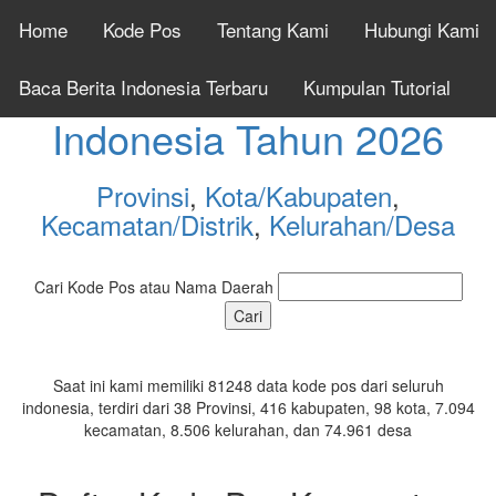
Home
Kode Pos
Tentang Kami
Hubungi Kami
Cek Kode Pos Seluruh
Baca Berita Indonesia Terbaru
Kumpulan Tutorial
Indonesia Tahun 2026
Provinsi
,
Kota/Kabupaten
,
Kecamatan/Distrik
,
Kelurahan/Desa
Cari Kode Pos atau Nama Daerah
Saat ini kami memiliki 81248 data kode pos dari seluruh
indonesia, terdiri dari 38 Provinsi, 416 kabupaten, 98 kota, 7.094
kecamatan, 8.506 kelurahan, dan 74.961 desa