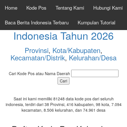
Home
Kode Pos
Tentang Kami
Hubungi Kami
Cek Kode Pos Seluruh
Baca Berita Indonesia Terbaru
Kumpulan Tutorial
Indonesia Tahun 2026
Provinsi
,
Kota/Kabupaten
,
Kecamatan/Distrik
,
Kelurahan/Desa
Cari Kode Pos atau Nama Daerah
Saat ini kami memiliki 81248 data kode pos dari seluruh
indonesia, terdiri dari 38 Provinsi, 416 kabupaten, 98 kota, 7.094
kecamatan, 8.506 kelurahan, dan 74.961 desa