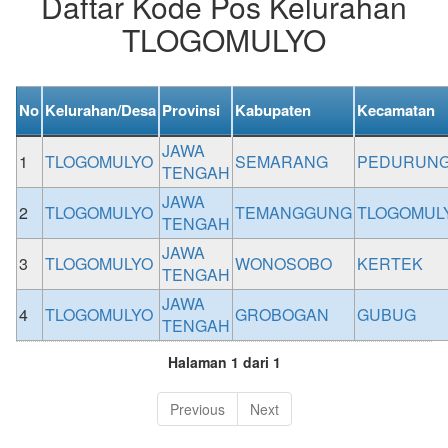
Daftar Kode Pos Kelurahan
TLOGOMULYO
No
Kelurahan/Desa
Provinsi
Kabupaten
Kecamatan
JAWA
1
TLOGOMULYO
SEMARANG
PEDURUN
TENGAH
JAWA
2
TLOGOMULYO
TEMANGGUNG
TLOGOMUL
TENGAH
JAWA
3
TLOGOMULYO
WONOSOBO
KERTEK
TENGAH
JAWA
4
TLOGOMULYO
GROBOGAN
GUBUG
TENGAH
Halaman 1 dari 1
Previous
Next