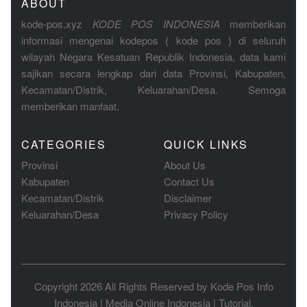
ABOUT
kode-pos.xyz
KODE POS INDONESIA
memberikan
informasi mengenai kodepos ( kode pos ) di seluruh
wilayah Negara Kesatuan Republik Indonesia, data kami
sajikan secara lengkap dari data Provinsi, Kabupaten,
Kecamatan/Distrik, Keluarahan/Desa. Semoga
memberikan manfaat.
CATEGORIES
QUICK LINKS
Provinsi
About Us
Kabupaten
Contact Us
Kecamatan/Distrik
Disclaimer
Keluarahan/Desa
Privacy Policy
Copyright 2026 All Rights Reserved by
Kode Pos Info
Indonesia
|
Media Online Indonesia
|
Tutorial
.