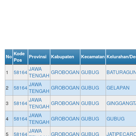
Kode
No
Provinsi
Kabupaten
Kecamatan
Kelurahan/De
Pos
JAWA
1
58164
GROBOGAN
GUBUG
BATURAGU
TENGAH
JAWA
2
58164
GROBOGAN
GUBUG
GELAPAN
TENGAH
JAWA
3
58164
GROBOGAN
GUBUG
GINGGANGT
TENGAH
JAWA
4
58164
GROBOGAN
GUBUG
GUBUG
TENGAH
JAWA
5
58164
GROBOGAN
GUBUG
JATIPECAR