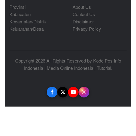
Provinsi
About Us
Kabupaten
Contact Us
Kecamatan/Distrik
Disclaimer
Keluarahan/Desa
Privacy Policy
Copyright 2026 All Rights Reserved by
Kode Pos Info
Indonesia
|
Media Online Indonesia
|
Tutorial
.