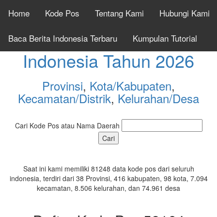
Home
Kode Pos
Tentang Kami
Hubungi Kami
Cek Kode Pos Seluruh
Baca Berita Indonesia Terbaru
Kumpulan Tutorial
Indonesia Tahun 2026
Provinsi
,
Kota/Kabupaten
,
Kecamatan/Distrik
,
Kelurahan/Desa
Cari Kode Pos atau Nama Daerah
Saat ini kami memiliki 81248 data kode pos dari seluruh
indonesia, terdiri dari 38 Provinsi, 416 kabupaten, 98 kota, 7.094
kecamatan, 8.506 kelurahan, dan 74.961 desa