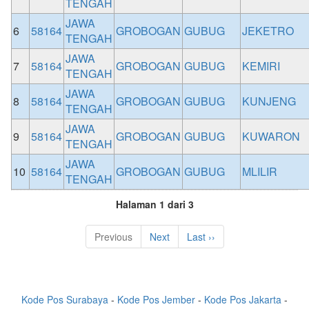
TENGAH
JAWA
6
58164
GROBOGAN
GUBUG
JEKETRO
TENGAH
JAWA
7
58164
GROBOGAN
GUBUG
KEMIRI
TENGAH
JAWA
8
58164
GROBOGAN
GUBUG
KUNJENG
TENGAH
JAWA
9
58164
GROBOGAN
GUBUG
KUWARON
TENGAH
JAWA
10
58164
GROBOGAN
GUBUG
MLILIR
TENGAH
Halaman 1 dari 3
Previous
Next
Last ››
Kode Pos Surabaya
-
Kode Pos Jember
-
Kode Pos Jakarta
-