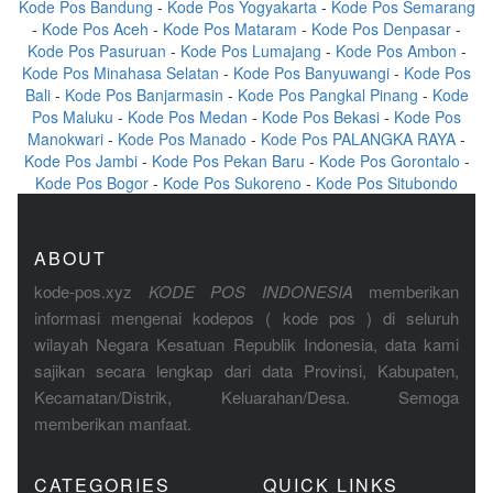
Kode Pos Bandung
-
Kode Pos Yogyakarta
-
Kode Pos Semarang
-
Kode Pos Aceh
-
Kode Pos Mataram
-
Kode Pos Denpasar
-
Kode Pos Pasuruan
-
Kode Pos Lumajang
-
Kode Pos Ambon
-
Kode Pos Minahasa Selatan
-
Kode Pos Banyuwangi
-
Kode Pos
Bali
-
Kode Pos Banjarmasin
-
Kode Pos Pangkal Pinang
-
Kode
Pos Maluku
-
Kode Pos Medan
-
Kode Pos Bekasi
-
Kode Pos
Manokwari
-
Kode Pos Manado
-
Kode Pos PALANGKA RAYA
-
Kode Pos Jambi
-
Kode Pos Pekan Baru
-
Kode Pos Gorontalo
-
Kode Pos Bogor
-
Kode Pos Sukoreno
-
Kode Pos Situbondo
ABOUT
kode-pos.xyz
KODE POS INDONESIA
memberikan
informasi mengenai kodepos ( kode pos ) di seluruh
wilayah Negara Kesatuan Republik Indonesia, data kami
sajikan secara lengkap dari data Provinsi, Kabupaten,
Kecamatan/Distrik, Keluarahan/Desa. Semoga
memberikan manfaat.
CATEGORIES
QUICK LINKS