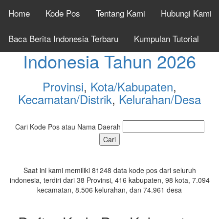
Home
Kode Pos
Tentang Kami
Hubungi Kami
Cek Kode Pos Seluruh
Baca Berita Indonesia Terbaru
Kumpulan Tutorial
Indonesia Tahun 2026
Provinsi
,
Kota/Kabupaten
,
Kecamatan/Distrik
,
Kelurahan/Desa
Cari Kode Pos atau Nama Daerah
Saat ini kami memiliki 81248 data kode pos dari seluruh
indonesia, terdiri dari 38 Provinsi, 416 kabupaten, 98 kota, 7.094
kecamatan, 8.506 kelurahan, dan 74.961 desa