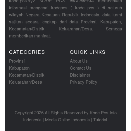
kode-pos.xyz
KODE POS INDONESIA
memberikan
informasi mengenai kodepos ( kode pos ) di seluruh
wilayah Negara Kesatuan Republik Indonesia, data kami
sajikan secara lengkap dari data Provinsi, Kabupaten,
Kecamatan/Distrik, Keluarahan/Desa. Semoga
memberikan manfaat.
CATEGORIES
QUICK LINKS
Provinsi
About Us
Kabupaten
Contact Us
Kecamatan/Distrik
Disclaimer
Keluarahan/Desa
Privacy Policy
Copyright 2026 All Rights Reserved by
Kode Pos Info
Indonesia
|
Media Online Indonesia
|
Tutorial
.