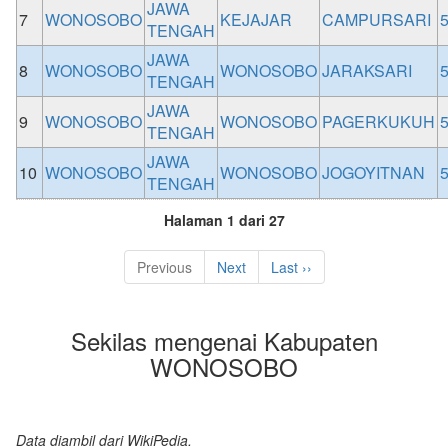
JAWA
7
WONOSOBO
KEJAJAR
CAMPURSARI
TENGAH
JAWA
8
WONOSOBO
WONOSOBO
JARAKSARI
TENGAH
JAWA
9
WONOSOBO
WONOSOBO
PAGERKUKUH
TENGAH
JAWA
10
WONOSOBO
WONOSOBO
JOGOYITNAN
TENGAH
Halaman 1 dari 27
Previous
Next
Last ››
Sekilas mengenai Kabupaten
WONOSOBO
Data diambil dari WikiPedia.