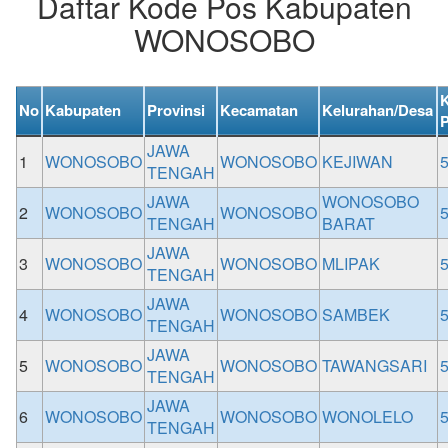
Daftar Kode Pos Kabupaten
WONOSOBO
No
Kabupaten
Provinsi
Kecamatan
Kelurahan/Desa
JAWA
1
WONOSOBO
WONOSOBO
KEJIWAN
TENGAH
JAWA
WONOSOBO
2
WONOSOBO
WONOSOBO
TENGAH
BARAT
JAWA
3
WONOSOBO
WONOSOBO
MLIPAK
TENGAH
JAWA
4
WONOSOBO
WONOSOBO
SAMBEK
TENGAH
JAWA
5
WONOSOBO
WONOSOBO
TAWANGSARI
TENGAH
JAWA
6
WONOSOBO
WONOSOBO
WONOLELO
TENGAH