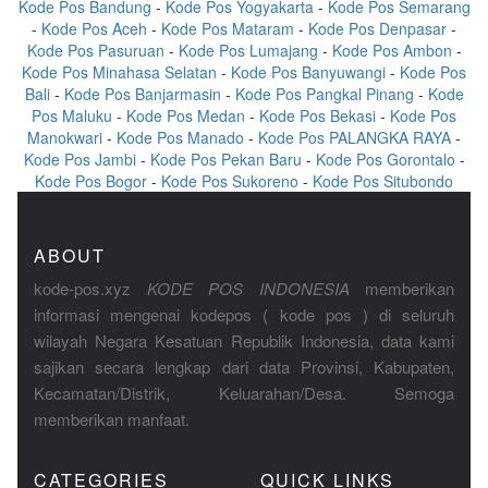
Kode Pos Bandung
-
Kode Pos Yogyakarta
-
Kode Pos Semarang
-
Kode Pos Aceh
-
Kode Pos Mataram
-
Kode Pos Denpasar
-
Kode Pos Pasuruan
-
Kode Pos Lumajang
-
Kode Pos Ambon
-
Kode Pos Minahasa Selatan
-
Kode Pos Banyuwangi
-
Kode Pos
Bali
-
Kode Pos Banjarmasin
-
Kode Pos Pangkal Pinang
-
Kode
Pos Maluku
-
Kode Pos Medan
-
Kode Pos Bekasi
-
Kode Pos
Manokwari
-
Kode Pos Manado
-
Kode Pos PALANGKA RAYA
-
Kode Pos Jambi
-
Kode Pos Pekan Baru
-
Kode Pos Gorontalo
-
Kode Pos Bogor
-
Kode Pos Sukoreno
-
Kode Pos Situbondo
ABOUT
kode-pos.xyz
KODE POS INDONESIA
memberikan
informasi mengenai kodepos ( kode pos ) di seluruh
wilayah Negara Kesatuan Republik Indonesia, data kami
sajikan secara lengkap dari data Provinsi, Kabupaten,
Kecamatan/Distrik, Keluarahan/Desa. Semoga
memberikan manfaat.
CATEGORIES
QUICK LINKS