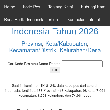
Home
Kode Pos
Tentang Kami
Hubungi Kami
Cek Kode Pos Seluruh
Baca Berita Indonesia Terbaru
Kumpulan Tutorial
Indonesia Tahun 2026
Provinsi
,
Kota/Kabupaten
,
Kecamatan/Distrik
,
Kelurahan/Desa
Cari Kode Pos atau Nama Daerah
Saat ini kami memiliki 81248 data kode pos dari seluruh
indonesia, terdiri dari 38 Provinsi, 416 kabupaten, 98 kota, 7.094
kecamatan, 8.506 kelurahan, dan 74.961 desa