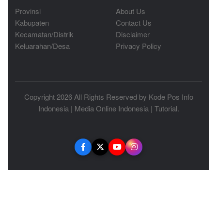
Provinsi
About Us
Kabupaten
Contact Us
Kecamatan/Distrik
Disclaimer
Keluarahan/Desa
Privacy Policy
Copyright 2026 All Rights Reserved by
Kode Pos Info
Indonesia
|
Media Online Indonesia
|
Tutorial
.