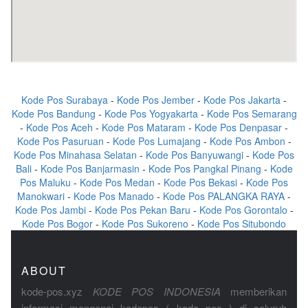
Kode Pos Surabaya
-
Kode Pos Jember
-
Kode Pos Jakarta
-
Kode Pos Bandung
-
Kode Pos Yogyakarta
-
Kode Pos Semarang
-
Kode Pos Aceh
-
Kode Pos Mataram
-
Kode Pos Denpasar
-
Kode Pos Pasuruan
-
Kode Pos Lumajang
-
Kode Pos Ambon
-
Kode Pos Minahasa Selatan
-
Kode Pos Banyuwangi
-
Kode Pos
Bali
-
Kode Pos Banjarmasin
-
Kode Pos Pangkal Pinang
-
Kode
Pos Maluku
-
Kode Pos Medan
-
Kode Pos Bekasi
-
Kode Pos
Manokwari
-
Kode Pos Manado
-
Kode Pos PALANGKA RAYA
-
Kode Pos Jambi
-
Kode Pos Pekan Baru
-
Kode Pos Gorontalo
-
Kode Pos Bogor
-
Kode Pos Sukoreno
-
Kode Pos Situbondo
ABOUT
kode-pos.xyz
KODE POS INDONESIA
memberikan
informasi mengenai kodepos ( kode pos ) di seluruh