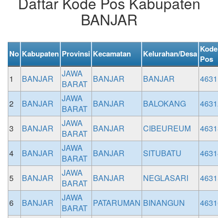
Daftar Kode Pos Kabupaten
BANJAR
Kode
No
Kabupaten
Provinsi
Kecamatan
Kelurahan/Desa
Pos
JAWA
1
BANJAR
BANJAR
BANJAR
4631
BARAT
JAWA
2
BANJAR
BANJAR
BALOKANG
4631
BARAT
JAWA
3
BANJAR
BANJAR
CIBEUREUM
4631
BARAT
JAWA
4
BANJAR
BANJAR
SITUBATU
4631
BARAT
JAWA
5
BANJAR
BANJAR
NEGLASARI
4631
BARAT
JAWA
6
BANJAR
PATARUMAN
BINANGUN
4631
BARAT