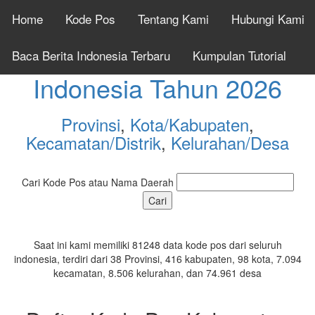
Home
Kode Pos
Tentang Kami
Hubungi Kami
Cek Kode Pos Seluruh
Baca Berita Indonesia Terbaru
Kumpulan Tutorial
Indonesia Tahun 2026
Provinsi
,
Kota/Kabupaten
,
Kecamatan/Distrik
,
Kelurahan/Desa
Cari Kode Pos atau Nama Daerah
Saat ini kami memiliki 81248 data kode pos dari seluruh
indonesia, terdiri dari 38 Provinsi, 416 kabupaten, 98 kota, 7.094
kecamatan, 8.506 kelurahan, dan 74.961 desa