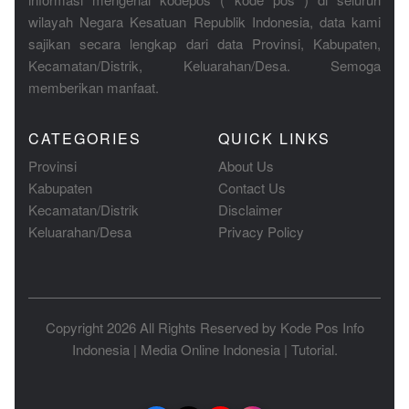
wilayah Negara Kesatuan Republik Indonesia, data kami
sajikan secara lengkap dari data Provinsi, Kabupaten,
Kecamatan/Distrik, Keluarahan/Desa. Semoga
memberikan manfaat.
CATEGORIES
QUICK LINKS
Provinsi
About Us
Kabupaten
Contact Us
Kecamatan/Distrik
Disclaimer
Keluarahan/Desa
Privacy Policy
Copyright 2026 All Rights Reserved by
Kode Pos Info
Indonesia
|
Media Online Indonesia
|
Tutorial
.