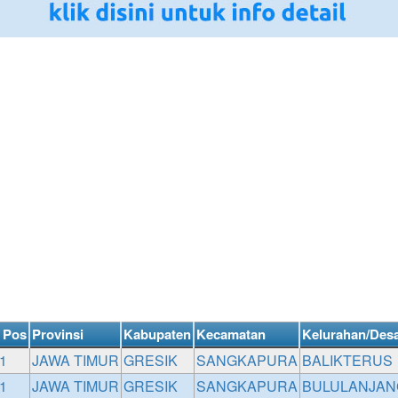
 Pos
Provinsi
Kabupaten
Kecamatan
Kelurahan/Des
1
JAWA TIMUR
GRESIK
SANGKAPURA
BALIKTERUS
1
JAWA TIMUR
GRESIK
SANGKAPURA
BULULANJAN