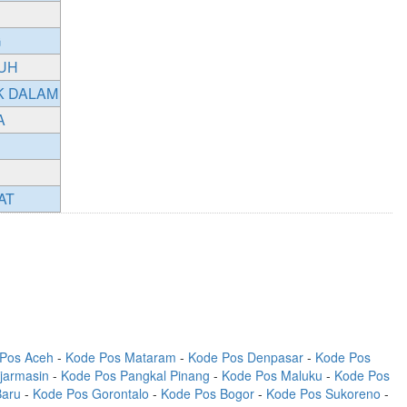
G
UH
K DALAM
A
AT
Pos Aceh
-
Kode Pos Mataram
-
Kode Pos Denpasar
-
Kode Pos
jarmasin
-
Kode Pos Pangkal Pinang
-
Kode Pos Maluku
-
Kode Pos
Baru
-
Kode Pos Gorontalo
-
Kode Pos Bogor
-
Kode Pos Sukoreno
-