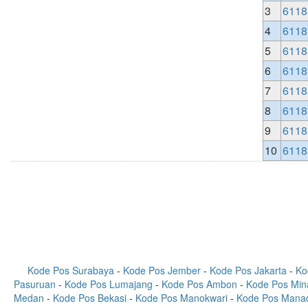
3
6118
4
6118
5
6118
6
6118
7
6118
8
6118
9
6118
10
6118
Kode Pos Surabaya
-
Kode Pos Jember
-
Kode Pos Jakarta
-
Ko
Pasuruan
-
Kode Pos Lumajang
-
Kode Pos Ambon
-
Kode Pos Min
Medan
-
Kode Pos Bekasi
-
Kode Pos Manokwari
-
Kode Pos Mana