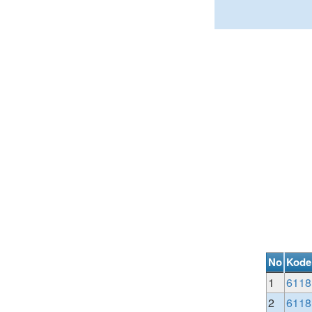
No
Kode
1
6118
2
6118