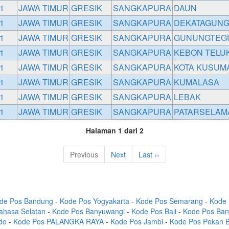
1
JAWA TIMUR
GRESIK
SANGKAPURA
DAUN
1
JAWA TIMUR
GRESIK
SANGKAPURA
DEKATAGUN
1
JAWA TIMUR
GRESIK
SANGKAPURA
GUNUNGTEG
1
JAWA TIMUR
GRESIK
SANGKAPURA
KEBON TELU
1
JAWA TIMUR
GRESIK
SANGKAPURA
KOTA KUSUM
1
JAWA TIMUR
GRESIK
SANGKAPURA
KUMALASA
1
JAWA TIMUR
GRESIK
SANGKAPURA
LEBAK
1
JAWA TIMUR
GRESIK
SANGKAPURA
PATARSELAM
Halaman 1 dari 2
Previous
Next
Last ››
de Pos Bandung
-
Kode Pos Yogyakarta
-
Kode Pos Semarang
-
Kode 
ahasa Selatan
-
Kode Pos Banyuwangi
-
Kode Pos Bali
-
Kode Pos Ban
do
-
Kode Pos PALANGKA RAYA
-
Kode Pos Jambi
-
Kode Pos Pekan 