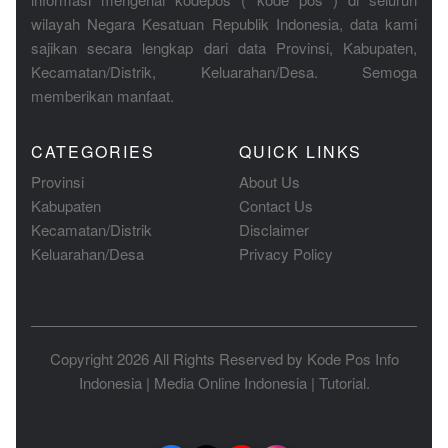
wilayah Negara Kesatuan Republik Indonesia, data kami
sajikan secara lengkap dari data Provinsi, Kabupaten,
Kecamatan/Distrik, Keluarahan/Desa. Semoga
memberikan manfaat.
CATEGORIES
QUICK LINKS
Provinsi
About Us
Kabupaten
Contact Us
Kecamatan/Distrik
Disclaimer
Keluarahan/Desa
Privacy Policy
Copyright 2026 All Rights Reserved by
Kode Pos Info
Indonesia
|
Media Online Indonesia
|
Tutorial
.