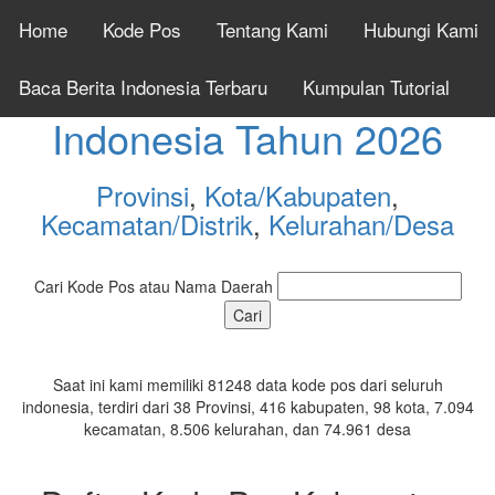
Home
Kode Pos
Tentang Kami
Hubungi Kami
Cek Kode Pos Seluruh
Baca Berita Indonesia Terbaru
Kumpulan Tutorial
Indonesia Tahun 2026
Provinsi
,
Kota/Kabupaten
,
Kecamatan/Distrik
,
Kelurahan/Desa
Cari Kode Pos atau Nama Daerah
Saat ini kami memiliki 81248 data kode pos dari seluruh
indonesia, terdiri dari 38 Provinsi, 416 kabupaten, 98 kota, 7.094
kecamatan, 8.506 kelurahan, dan 74.961 desa