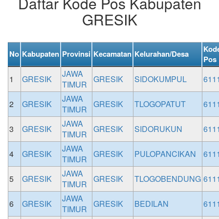
Daftar Kode Pos Kabupaten
GRESIK
Kod
No
Kabupaten
Provinsi
Kecamatan
Kelurahan/Desa
Pos
JAWA
1
GRESIK
GRESIK
SIDOKUMPUL
611
TIMUR
JAWA
2
GRESIK
GRESIK
TLOGOPATUT
611
TIMUR
JAWA
3
GRESIK
GRESIK
SIDORUKUN
611
TIMUR
JAWA
4
GRESIK
GRESIK
PULOPANCIKAN
611
TIMUR
JAWA
5
GRESIK
GRESIK
TLOGOBENDUNG
611
TIMUR
JAWA
6
GRESIK
GRESIK
BEDILAN
611
TIMUR