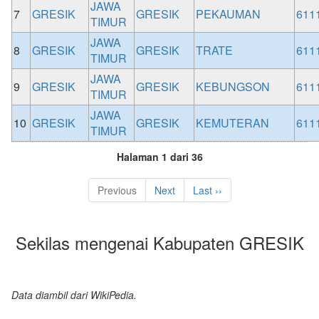
JAWA
7
GRESIK
GRESIK
PEKAUMAN
611
TIMUR
JAWA
8
GRESIK
GRESIK
TRATE
611
TIMUR
JAWA
9
GRESIK
GRESIK
KEBUNGSON
611
TIMUR
JAWA
10
GRESIK
GRESIK
KEMUTERAN
611
TIMUR
Halaman 1 dari 36
Previous
Next
Last ››
Sekilas mengenai Kabupaten GRESIK
Data diambil dari WikiPedia.