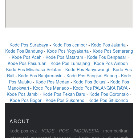
Kode Pos Surabaya
-
Kode Pos Jember
-
Kode Pos Jakarta
-
Kode Pos Bandung
-
Kode Pos Yogyakarta
-
Kode Pos Semarang
-
Kode Pos Aceh
-
Kode Pos Mataram
-
Kode Pos Denpasar
-
Kode Pos Pasuruan
-
Kode Pos Lumajang
-
Kode Pos Ambon
-
Kode Pos Minahasa Selatan
-
Kode Pos Banyuwangi
-
Kode Pos
Bali
-
Kode Pos Banjarmasin
-
Kode Pos Pangkal Pinang
-
Kode
Pos Maluku
-
Kode Pos Medan
-
Kode Pos Bekasi
-
Kode Pos
Manokwari
-
Kode Pos Manado
-
Kode Pos PALANGKA RAYA
-
Kode Pos Jambi
-
Kode Pos Pekan Baru
-
Kode Pos Gorontalo
-
Kode Pos Bogor
-
Kode Pos Sukoreno
-
Kode Pos Situbondo
ABOUT
kode-pos.xyz
KODE POS INDONESIA
memberikan
informasi mengenai kodepos ( kode pos ) di seluruh