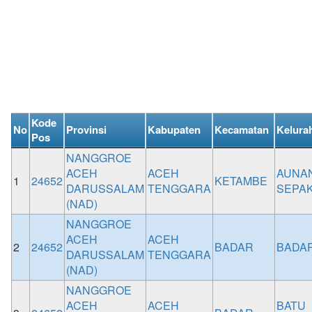
Kode
No
Provinsi
Kabupaten
Kecamatan
Kelura
Pos
NANGGROE
ACEH
ACEH
AUNA
1
24652
KETAMBE
DARUSSALAM
TENGGARA
SEPA
(NAD)
NANGGROE
ACEH
ACEH
2
24652
BADAR
BADAR
DARUSSALAM
TENGGARA
(NAD)
NANGGROE
ACEH
ACEH
BATU