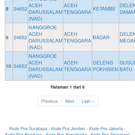
ACEH
ACEH
DELE
8
24652
KETAMBE
DARUSSALAM
TENGGARA
DAMA
(NAD)
NANGGROE
ACEH
ACEH
DELE
9
24652
BADAR
DARUSSALAM
TENGGARA
MEGA
(NAD)
NANGGROE
ACEH
ACEH
DELENG
GUSU
10
24652
DARUSSALAM
TENGGARA
POKHISEN
BATU
(NAD)
Halaman 1 dari 6
Previous
Next
Last ››
Kode Pos Surabaya
-
Kode Pos Jember
-
Kode Pos Jakarta
-
Kode Pos Bandung
-
Kode Pos Yogyakarta
-
Kode Pos Semarang