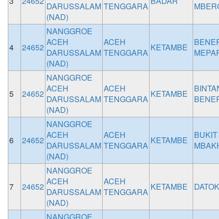
3
24652
BADAR
DARUSSALAM
TENGGARA
MBER
(NAD)
NANGGROE
ACEH
ACEH
BENE
4
24652
KETAMBE
DARUSSALAM
TENGGARA
MEPA
(NAD)
NANGGROE
ACEH
ACEH
BINTA
5
24652
KETAMBE
DARUSSALAM
TENGGARA
BENE
(NAD)
NANGGROE
ACEH
ACEH
BUKIT
6
24652
KETAMBE
DARUSSALAM
TENGGARA
MBAK
(NAD)
NANGGROE
ACEH
ACEH
7
24652
KETAMBE
DATOK
DARUSSALAM
TENGGARA
(NAD)
NANGGROE