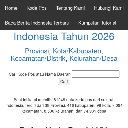
Home
Kode Pos
Tentang Kami
Hubungi Kami
Cek Kode Pos Seluruh
Baca Berita Indonesia Terbaru
Kumpulan Tutorial
Indonesia Tahun 2026
Provinsi
,
Kota/Kabupaten
,
Kecamatan/Distrik
,
Kelurahan/Desa
Cari Kode Pos atau Nama Daerah
Saat ini kami memiliki 81248 data kode pos dari seluruh
indonesia, terdiri dari 38 Provinsi, 416 kabupaten, 98 kota, 7.094
kecamatan, 8.506 kelurahan, dan 74.961 desa