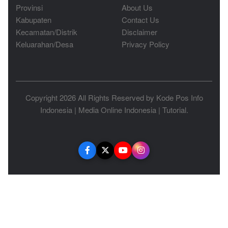
Provinsi
About Us
Kabupaten
Contact Us
Kecamatan/Distrik
Disclaimer
Keluarahan/Desa
Privacy Policy
Copyright 2026 All Rights Reserved by
Kode Pos Info
Indonesia
|
Media Online Indonesia
|
Tutorial
.