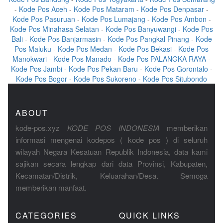
-
Kode Pos Aceh
-
Kode Pos Mataram
-
Kode Pos Denpasar
-
Kode Pos Pasuruan
-
Kode Pos Lumajang
-
Kode Pos Ambon
-
Kode Pos Minahasa Selatan
-
Kode Pos Banyuwangi
-
Kode Pos
Bali
-
Kode Pos Banjarmasin
-
Kode Pos Pangkal Pinang
-
Kode
Pos Maluku
-
Kode Pos Medan
-
Kode Pos Bekasi
-
Kode Pos
Manokwari
-
Kode Pos Manado
-
Kode Pos PALANGKA RAYA
-
Kode Pos Jambi
-
Kode Pos Pekan Baru
-
Kode Pos Gorontalo
-
Kode Pos Bogor
-
Kode Pos Sukoreno
-
Kode Pos Situbondo
ABOUT
kode-pos.xyz
KODE POS INDONESIA
memberikan
informasi mengenai kodepos ( kode pos ) di seluruh
wilayah Negara Kesatuan Republik Indonesia, data kami
sajikan secara lengkap dari data Provinsi, Kabupaten,
Kecamatan/Distrik, Keluarahan/Desa. Semoga
memberikan manfaat.
CATEGORIES
QUICK LINKS