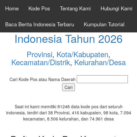
Home
Kode Pos
Tentang Kami
Hubungi Kami
Cek Kode Pos Seluruh
Baca Berita Indonesia Terbaru
Kumpulan Tutorial
Indonesia Tahun 2026
Provinsi
,
Kota/Kabupaten
,
Kecamatan/Distrik
,
Kelurahan/Desa
Cari Kode Pos atau Nama Daerah
Saat ini kami memiliki 81248 data kode pos dari seluruh
indonesia, terdiri dari 38 Provinsi, 416 kabupaten, 98 kota, 7.094
kecamatan, 8.506 kelurahan, dan 74.961 desa