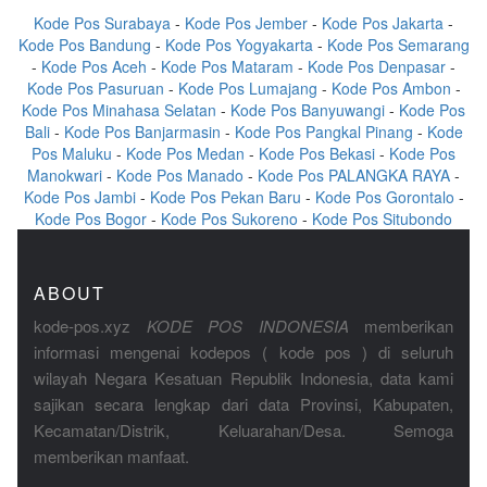
Kode Pos Surabaya
-
Kode Pos Jember
-
Kode Pos Jakarta
-
Kode Pos Bandung
-
Kode Pos Yogyakarta
-
Kode Pos Semarang
-
Kode Pos Aceh
-
Kode Pos Mataram
-
Kode Pos Denpasar
-
Kode Pos Pasuruan
-
Kode Pos Lumajang
-
Kode Pos Ambon
-
Kode Pos Minahasa Selatan
-
Kode Pos Banyuwangi
-
Kode Pos
Bali
-
Kode Pos Banjarmasin
-
Kode Pos Pangkal Pinang
-
Kode
Pos Maluku
-
Kode Pos Medan
-
Kode Pos Bekasi
-
Kode Pos
Manokwari
-
Kode Pos Manado
-
Kode Pos PALANGKA RAYA
-
Kode Pos Jambi
-
Kode Pos Pekan Baru
-
Kode Pos Gorontalo
-
Kode Pos Bogor
-
Kode Pos Sukoreno
-
Kode Pos Situbondo
ABOUT
kode-pos.xyz
KODE POS INDONESIA
memberikan
informasi mengenai kodepos ( kode pos ) di seluruh
wilayah Negara Kesatuan Republik Indonesia, data kami
sajikan secara lengkap dari data Provinsi, Kabupaten,
Kecamatan/Distrik, Keluarahan/Desa. Semoga
memberikan manfaat.