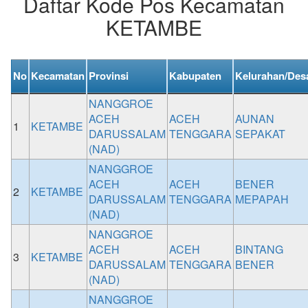
Daftar Kode Pos Kecamatan
KETAMBE
No
Kecamatan
Provinsi
Kabupaten
Kelurahan/Des
NANGGROE
ACEH
ACEH
AUNAN
1
KETAMBE
DARUSSALAM
TENGGARA
SEPAKAT
(NAD)
NANGGROE
ACEH
ACEH
BENER
2
KETAMBE
DARUSSALAM
TENGGARA
MEPAPAH
(NAD)
NANGGROE
ACEH
ACEH
BINTANG
3
KETAMBE
DARUSSALAM
TENGGARA
BENER
(NAD)
NANGGROE