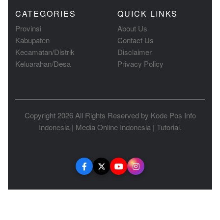
CATEGORIES
QUICK LINKS
Provinsi
About Us
Kabupaten
Contact Us
Kecamatan/Distrik
Disclaimer
Keluarahan/Desa
Privacy Policy
Copyright 2026 All Rights Reserved by
Kode Pos Info
Indonesia
|
Media Online Indonesia
|
Tutorial
.