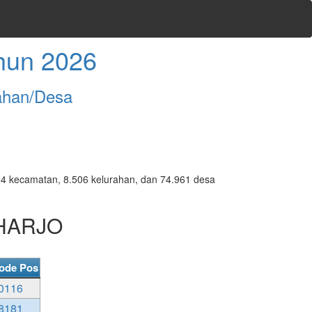
hun 2026
ahan/Desa
7.094 kecamatan, 8.506 kelurahan, dan 74.961 desa
GHARJO
ode Pos
0116
8181