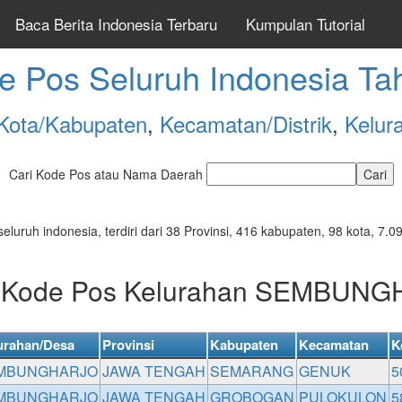
Baca Berita Indonesia Terbaru
Kumpulan Tutorial
e Pos Seluruh Indonesia Ta
Kota/Kabupaten
,
Kecamatan/Distrik
,
Kelur
Cari Kode Pos atau Nama Daerah
seluruh indonesia, terdiri dari 38 Provinsi, 416 kabupaten, 98 kota, 
r Kode Pos Kelurahan SEMBUN
urahan/Desa
Provinsi
Kabupaten
Kecamatan
K
MBUNGHARJO
JAWA TENGAH
SEMARANG
GENUK
5
MBUNGHARJO
JAWA TENGAH
GROBOGAN
PULOKULON
5