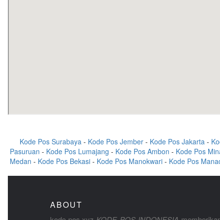
Kode Pos Surabaya
-
Kode Pos Jember
-
Kode Pos Jakarta
-
Ko
Pasuruan
-
Kode Pos Lumajang
-
Kode Pos Ambon
-
Kode Pos Min
Medan
-
Kode Pos Bekasi
-
Kode Pos Manokwari
-
Kode Pos Mana
ABOUT
kode-pos.xyz
KODE POS INDONESIA
memberikan