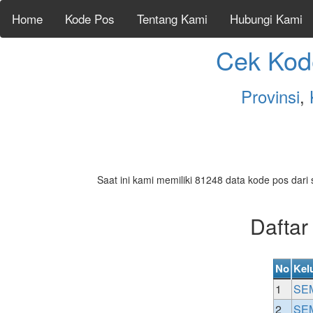
Home
Kode Pos
Tentang Kami
Hubungi Kami
Cek Kod
Provinsi
,
Saat ini kami memiliki 81248 data kode pos dari 
Dafta
No
Kel
1
SE
2
SE