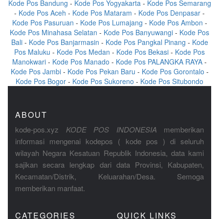
Kode Pos Bandung
-
Kode Pos Yogyakarta
-
Kode Pos Semarang
-
Kode Pos Aceh
-
Kode Pos Mataram
-
Kode Pos Denpasar
-
Kode Pos Pasuruan
-
Kode Pos Lumajang
-
Kode Pos Ambon
-
Kode Pos Minahasa Selatan
-
Kode Pos Banyuwangi
-
Kode Pos
Bali
-
Kode Pos Banjarmasin
-
Kode Pos Pangkal Pinang
-
Kode
Pos Maluku
-
Kode Pos Medan
-
Kode Pos Bekasi
-
Kode Pos
Manokwari
-
Kode Pos Manado
-
Kode Pos PALANGKA RAYA
-
Kode Pos Jambi
-
Kode Pos Pekan Baru
-
Kode Pos Gorontalo
-
Kode Pos Bogor
-
Kode Pos Sukoreno
-
Kode Pos Situbondo
ABOUT
kode-pos.xyz
KODE POS INDONESIA
memberikan
informasi mengenai kodepos ( kode pos ) di seluruh
wilayah Negara Kesatuan Republik Indonesia, data kami
sajikan secara lengkap dari data Provinsi, Kabupaten,
Kecamatan/Distrik, Keluarahan/Desa. Semoga
memberikan manfaat.
CATEGORIES
QUICK LINKS