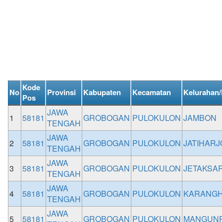
Kode
No
Provinsi
Kabupaten
Kecamatan
Kelurahan
Pos
JAWA
1
58181
GROBOGAN
PULOKULON
JAMBON
TENGAH
JAWA
2
58181
GROBOGAN
PULOKULON
JATIHARJ
TENGAH
JAWA
3
58181
GROBOGAN
PULOKULON
JETAKSAR
TENGAH
JAWA
4
58181
GROBOGAN
PULOKULON
KARANG
TENGAH
JAWA
5
58181
GROBOGAN
PULOKULON
MANGUN