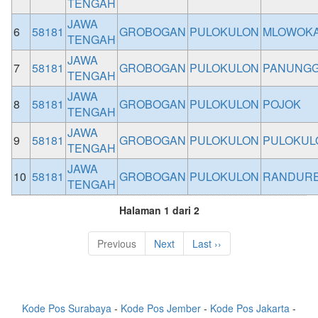
TENGAH
JAWA
6
58181
GROBOGAN
PULOKULON
MLOWOK
TENGAH
JAWA
7
58181
GROBOGAN
PULOKULON
PANUNG
TENGAH
JAWA
8
58181
GROBOGAN
PULOKULON
POJOK
TENGAH
JAWA
9
58181
GROBOGAN
PULOKULON
PULOKUL
TENGAH
JAWA
10
58181
GROBOGAN
PULOKULON
RANDUR
TENGAH
Halaman 1 dari 2
Previous
Next
Last ››
Kode Pos Surabaya
-
Kode Pos Jember
-
Kode Pos Jakarta
-