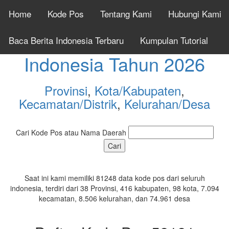
Home
Kode Pos
Tentang Kami
Hubungi Kami
Cek Kode Pos Seluruh
Baca Berita Indonesia Terbaru
Kumpulan Tutorial
Indonesia Tahun 2026
Provinsi
,
Kota/Kabupaten
,
Kecamatan/Distrik
,
Kelurahan/Desa
Cari Kode Pos atau Nama Daerah
Saat ini kami memiliki 81248 data kode pos dari seluruh
indonesia, terdiri dari 38 Provinsi, 416 kabupaten, 98 kota, 7.094
kecamatan, 8.506 kelurahan, dan 74.961 desa