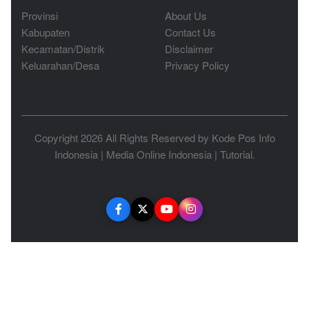
Provinsi
About Us
Kabupaten
Contact Us
Kecamatan/Distrik
Disclaimer
Keluarahan/Desa
Privacy Policy
Copyright 2026 All Rights Reserved by
Kode Pos Info
Indonesia
|
Media Online Indonesia
|
Tutorial
.