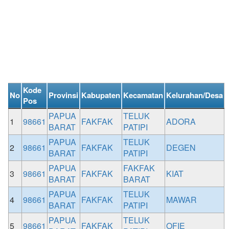
Kode
No
Provinsi
Kabupaten
Kecamatan
Kelurahan/Desa
Pos
PAPUA
TELUK
1
98661
FAKFAK
ADORA
BARAT
PATIPI
PAPUA
TELUK
2
98661
FAKFAK
DEGEN
BARAT
PATIPI
PAPUA
FAKFAK
3
98661
FAKFAK
KIAT
BARAT
BARAT
PAPUA
TELUK
4
98661
FAKFAK
MAWAR
BARAT
PATIPI
PAPUA
TELUK
5
98661
FAKFAK
OFIE