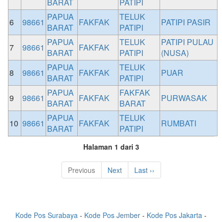
BARAT
PATIPI
PAPUA
TELUK
6
98661
FAKFAK
PATIPI PASIR
BARAT
PATIPI
PAPUA
TELUK
PATIPI PULAU
7
98661
FAKFAK
BARAT
PATIPI
(NUSA)
PAPUA
TELUK
8
98661
FAKFAK
PUAR
BARAT
PATIPI
PAPUA
FAKFAK
9
98661
FAKFAK
PURWASAK
BARAT
BARAT
PAPUA
TELUK
10
98661
FAKFAK
RUMBATI
BARAT
PATIPI
Halaman 1 dari 3
Previous
Next
Last ››
Kode Pos Surabaya
-
Kode Pos Jember
-
Kode Pos Jakarta
-