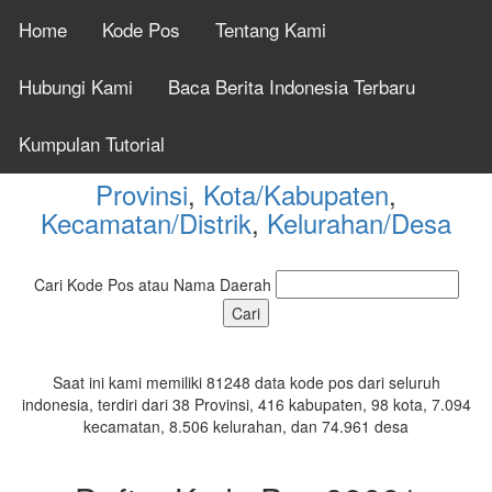
Home
Kode Pos
Tentang Kami
Cek Kode Pos Seluruh
Hubungi Kami
Baca Berita Indonesia Terbaru
Indonesia Tahun 2026
Kumpulan Tutorial
Provinsi
,
Kota/Kabupaten
,
Kecamatan/Distrik
,
Kelurahan/Desa
Cari Kode Pos atau Nama Daerah
Saat ini kami memiliki 81248 data kode pos dari seluruh
indonesia, terdiri dari 38 Provinsi, 416 kabupaten, 98 kota, 7.094
kecamatan, 8.506 kelurahan, dan 74.961 desa