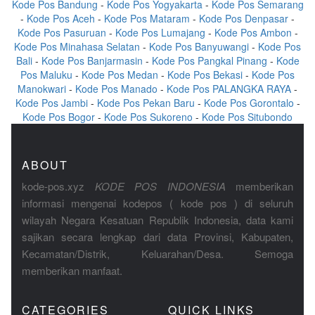
Kode Pos Bandung
-
Kode Pos Yogyakarta
-
Kode Pos Semarang
-
Kode Pos Aceh
-
Kode Pos Mataram
-
Kode Pos Denpasar
-
Kode Pos Pasuruan
-
Kode Pos Lumajang
-
Kode Pos Ambon
-
Kode Pos Minahasa Selatan
-
Kode Pos Banyuwangi
-
Kode Pos
Bali
-
Kode Pos Banjarmasin
-
Kode Pos Pangkal Pinang
-
Kode
Pos Maluku
-
Kode Pos Medan
-
Kode Pos Bekasi
-
Kode Pos
Manokwari
-
Kode Pos Manado
-
Kode Pos PALANGKA RAYA
-
Kode Pos Jambi
-
Kode Pos Pekan Baru
-
Kode Pos Gorontalo
-
Kode Pos Bogor
-
Kode Pos Sukoreno
-
Kode Pos Situbondo
ABOUT
kode-pos.xyz
KODE POS INDONESIA
memberikan
informasi mengenai kodepos ( kode pos ) di seluruh
wilayah Negara Kesatuan Republik Indonesia, data kami
sajikan secara lengkap dari data Provinsi, Kabupaten,
Kecamatan/Distrik, Keluarahan/Desa. Semoga
memberikan manfaat.
CATEGORIES
QUICK LINKS