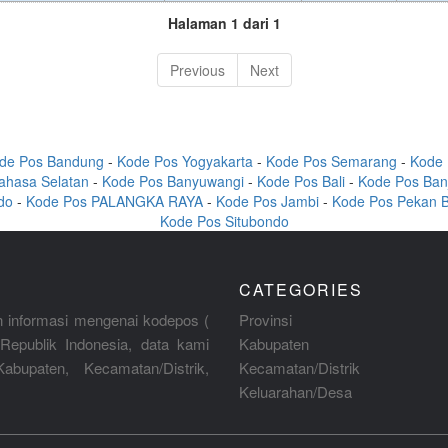
Halaman 1 dari 1
Previous
Next
de Pos Bandung
-
Kode Pos Yogyakarta
-
Kode Pos Semarang
-
Kode 
ahasa Selatan
-
Kode Pos Banyuwangi
-
Kode Pos Bali
-
Kode Pos Ban
do
-
Kode Pos PALANGKA RAYA
-
Kode Pos Jambi
-
Kode Pos Pekan 
Kode Pos Situbondo
CATEGORIES
 informasi mengenai kodepos (
Provinsi
Republik Indonesia, data kami
Kabupaten
abupaten, Kecamatan/Distrik,
Kecamatan/Distrik
Keluarahan/Desa