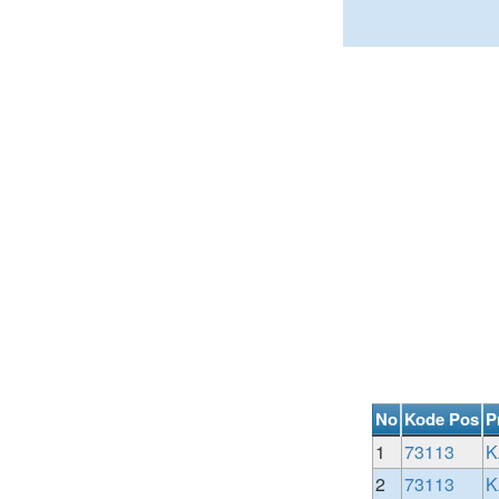
No
Kode Pos
P
1
73113
K
2
73113
K