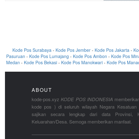
Kode Pos Surabaya
-
Kode Pos Jember
-
Kode Pos Jakarta
-
Ko
Pasuruan
-
Kode Pos Lumajang
-
Kode Pos Ambon
-
Kode Pos Min
Medan
-
Kode Pos Bekasi
-
Kode Pos Manokwari
-
Kode Pos Mana
ABOUT
kode-pos.xyz
KODE POS INDONESIA
memberikan
kode pos ) di seluruh wilayah Negara Kesatuan 
sajikan secara lengkap dari data Provinsi, K
Keluarahan/Desa. Semoga memberikan manfaat.