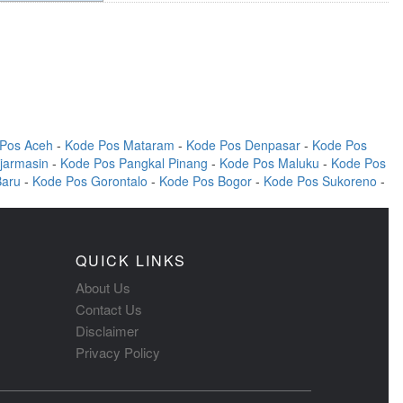
Pos Aceh
-
Kode Pos Mataram
-
Kode Pos Denpasar
-
Kode Pos
jarmasin
-
Kode Pos Pangkal Pinang
-
Kode Pos Maluku
-
Kode Pos
Baru
-
Kode Pos Gorontalo
-
Kode Pos Bogor
-
Kode Pos Sukoreno
-
QUICK LINKS
About Us
Contact Us
Disclaimer
Privacy Policy