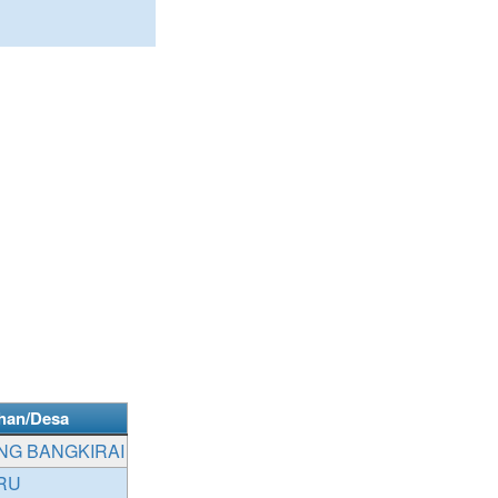
han/Desa
NG BANGKIRAI
RU