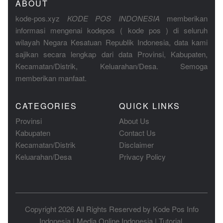
ABOUT
kode-pos.xyz
KODE POS INDONESIA
memberikan
informasi mengenai kodepos ( kode pos ) di seluruh
wilayah Negara Kesatuan Republik Indonesia, data kami
sajikan secara lengkap dari data Provinsi, Kabupaten,
Kecamatan/Distrik, Keluarahan/Desa. Semoga
memberikan manfaat.
CATEGORIES
QUICK LINKS
Provinsi
About Us
Kabupaten
Contact Us
Kecamatan/Distrik
Disclaimer
Keluarahan/Desa
Privacy Policy
Copyright 2026 All Rights Reserved by
Kode Pos Info
Indonesia
|
Media Online Indonesia
|
Tutorial
.