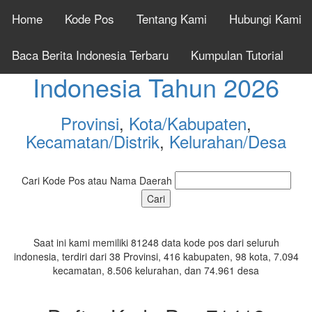
Home
Kode Pos
Tentang Kami
Hubungi Kami
Cek Kode Pos Seluruh
Baca Berita Indonesia Terbaru
Kumpulan Tutorial
Indonesia Tahun 2026
Provinsi
,
Kota/Kabupaten
,
Kecamatan/Distrik
,
Kelurahan/Desa
Cari Kode Pos atau Nama Daerah
Saat ini kami memiliki 81248 data kode pos dari seluruh
indonesia, terdiri dari 38 Provinsi, 416 kabupaten, 98 kota, 7.094
kecamatan, 8.506 kelurahan, dan 74.961 desa