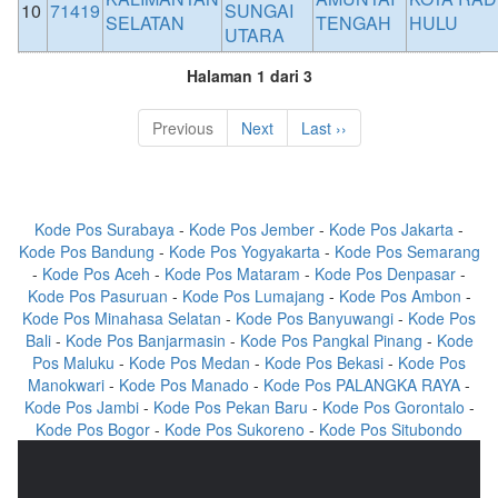
10
71419
SUNGAI
SELATAN
TENGAH
HULU
UTARA
Halaman 1 dari 3
Previous
Next
Last ››
Kode Pos Surabaya
-
Kode Pos Jember
-
Kode Pos Jakarta
-
Kode Pos Bandung
-
Kode Pos Yogyakarta
-
Kode Pos Semarang
-
Kode Pos Aceh
-
Kode Pos Mataram
-
Kode Pos Denpasar
-
Kode Pos Pasuruan
-
Kode Pos Lumajang
-
Kode Pos Ambon
-
Kode Pos Minahasa Selatan
-
Kode Pos Banyuwangi
-
Kode Pos
Bali
-
Kode Pos Banjarmasin
-
Kode Pos Pangkal Pinang
-
Kode
Pos Maluku
-
Kode Pos Medan
-
Kode Pos Bekasi
-
Kode Pos
Manokwari
-
Kode Pos Manado
-
Kode Pos PALANGKA RAYA
-
Kode Pos Jambi
-
Kode Pos Pekan Baru
-
Kode Pos Gorontalo
-
Kode Pos Bogor
-
Kode Pos Sukoreno
-
Kode Pos Situbondo