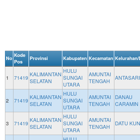
Kode
No
Provinsi
Kabupaten
Kecamatan
Kelurahan/
Pos
HULU
KALIMANTAN
AMUNTAI
1
71419
SUNGAI
ANTASARI
SELATAN
TENGAH
UTARA
HULU
KALIMANTAN
AMUNTAI
DANAU
2
71419
SUNGAI
SELATAN
TENGAH
CARAMIN
UTARA
HULU
KALIMANTAN
AMUNTAI
3
71419
SUNGAI
DATU KUN
SELATAN
TENGAH
UTARA
HULU