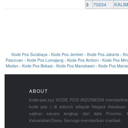
3
70234
KALI
Kode Pos Surabaya
-
Kode Pos Jember
-
Kode Pos Jakarta
-
Ko
Pasuruan
-
Kode Pos Lumajang
-
Kode Pos Ambon
-
Kode Pos Min
Medan
-
Kode Pos Bekasi
-
Kode Pos Manokwari
-
Kode Pos Mana
ABOUT
kode-pos.xyz
KODE POS INDONESIA
memberikan
kode pos ) di seluruh wilayah Negara Kesatuan 
sajikan secara lengkap dari data Provinsi, K
Keluarahan/Desa. Semoga memberikan manfaat.