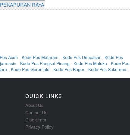
PEKAPURAN RAYA
Pos Aceh
-
Kode Pos Mataram
-
Kode Pos Denpasar
-
Kode Pos
jarmasin
-
Kode Pos Pangkal Pinang
-
Kode Pos Maluku
-
Kode Pos
Baru
-
Kode Pos Gorontalo
-
Kode Pos Bogor
-
Kode Pos Sukoreno
-
QUICK LINKS
About Us
Contact Us
Disclaimer
Privacy Policy