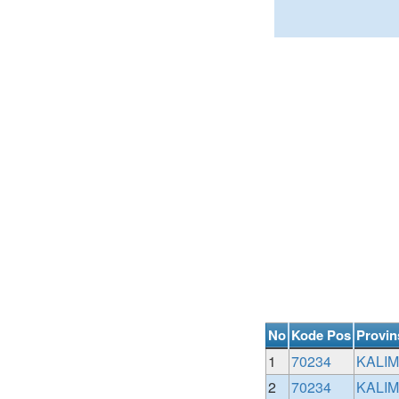
No
Kode Pos
Provin
1
70234
KALI
2
70234
KALI