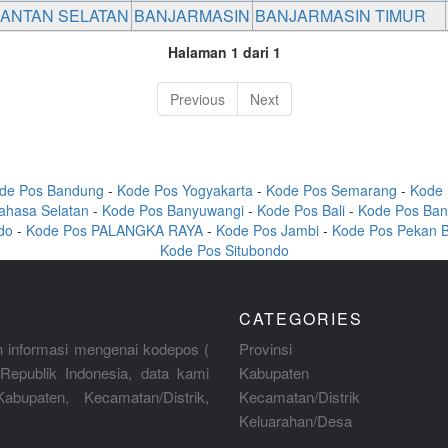
MANTAN SELATAN
BANJARMASIN
BANJARMASIN TIMUR
Halaman 1 dari 1
Previous
Next
de Pos Bandung
-
Kode Pos Yogyakarta
-
Kode Pos Semarang
-
Kode 
ahasa Selatan
-
Kode Pos Banyuwangi
-
Kode Pos Bali
-
Kode Pos Ban
do
-
Kode Pos PALANGKA RAYA
-
Kode Pos Jambi
-
Kode Pos Pekan 
Kode Pos Situbondo
CATEGORIES
 informasi mengenai kodepos (
Provinsi
Republik Indonesia, data kami
Kabupaten
abupaten, Kecamatan/Distrik,
Kecamatan/Distrik
Keluarahan/Desa