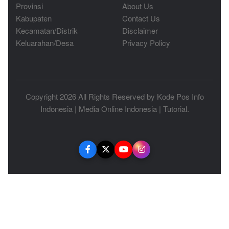
Provinsi
About Us
Kabupaten
Contact Us
Kecamatan/Distrik
Disclaimer
Keluarahan/Desa
Privacy Policy
Copyright 2026 All Rights Reserved by
Kode Pos Info
Indonesia
|
Media Online Indonesia
|
Tutorial
.