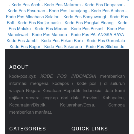
-
Kode Pos Aceh
-
Kode Pos Mataram
-
Kode Pos Denpasar
-
Kode Pos Pasuruan
-
Kode Pos Lumajang
-
Kode Pos Ambon
-
Kode Pos Minahasa Selatan
-
Kode Pos Banyuwangi
-
Kode Pos
Bali
-
Kode Pos Banjarmasin
-
Kode Pos Pangkal Pinang
-
Kode
Pos Maluku
-
Kode Pos Medan
-
Kode Pos Bekasi
-
Kode Pos
Manokwari
-
Kode Pos Manado
-
Kode Pos PALANGKA RAYA
-
Kode Pos Jambi
-
Kode Pos Pekan Baru
-
Kode Pos Gorontalo
-
Kode Pos Bogor
-
Kode Pos Sukoreno
-
Kode Pos Situbondo
ABOUT
kode-pos.xyz
KODE POS INDONESIA
memberikan
informasi mengenai kodepos ( kode pos ) di seluruh
wilayah Negara Kesatuan Republik Indonesia, data kami
sajikan secara lengkap dari data Provinsi, Kabupaten,
Kecamatan/Distrik, Keluarahan/Desa. Semoga
memberikan manfaat.
CATEGORIES
QUICK LINKS