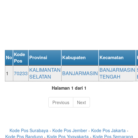
Kode
No
Provinsi
Kabupaten
Kecamatan
Pos
KALIMANTAN
BANJARMASIN
1
70233
BANJARMASIN
SELATAN
TENGAH
Halaman 1 dari 1
Previous
Next
Kode Pos Surabaya
-
Kode Pos Jember
-
Kode Pos Jakarta
-
Kode Pos Bandung
-
Kode Pos Yogyakarta
-
Kode Pos Semarang