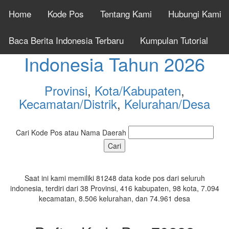
Home
Kode Pos
Tentang Kami
Hubungi Kami
Cek Kode Pos Seluruh
Baca Berita Indonesia Terbaru
Kumpulan Tutorial
Indonesia Tahun 2026
Provinsi
,
Kota/Kabupaten
,
Kecamatan/Distrik
,
Kelurahan/Desa
Cari Kode Pos atau Nama Daerah
Saat ini kami memiliki 81248 data kode pos dari seluruh
indonesia, terdiri dari 38 Provinsi, 416 kabupaten, 98 kota, 7.094
kecamatan, 8.506 kelurahan, dan 74.961 desa