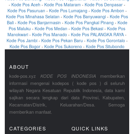
-
Kode Pos Aceh
-
Kode Pos Mataram
-
Kode Pos Denpasar
-
Kode Pos Pasuruan
-
Kode Pos Lumajang
-
Kode Pos Ambon
-
Kode Pos Minahasa Selatan
-
Kode Pos Banyuwangi
-
Kode Pos
Bali
-
Kode Pos Banjarmasin
-
Kode Pos Pangkal Pinang
-
Kode
Pos Maluku
-
Kode Pos Medan
-
Kode Pos Bekasi
-
Kode Pos
Manokwari
-
Kode Pos Manado
-
Kode Pos PALANGKA RAYA
-
Kode Pos Jambi
-
Kode Pos Pekan Baru
-
Kode Pos Gorontalo
-
Kode Pos Bogor
-
Kode Pos Sukoreno
-
Kode Pos Situbondo
ABOUT
kode-pos.xyz
KODE POS INDONESIA
memberikan
informasi mengenai kodepos ( kode pos ) di seluruh
wilayah Negara Kesatuan Republik Indonesia, data kami
sajikan secara lengkap dari data Provinsi, Kabupaten,
Kecamatan/Distrik, Keluarahan/Desa. Semoga
memberikan manfaat.
CATEGORIES
QUICK LINKS