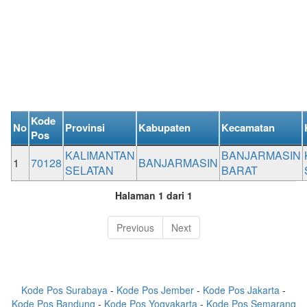
Kode
No
Provinsi
Kabupaten
Kecamatan
Pos
KALIMANTAN
BANJARMASIN
1
70128
BANJARMASIN
SELATAN
BARAT
Halaman 1 dari 1
Previous
Next
Kode Pos Surabaya
-
Kode Pos Jember
-
Kode Pos Jakarta
-
Kode Pos Bandung
-
Kode Pos Yogyakarta
-
Kode Pos Semarang