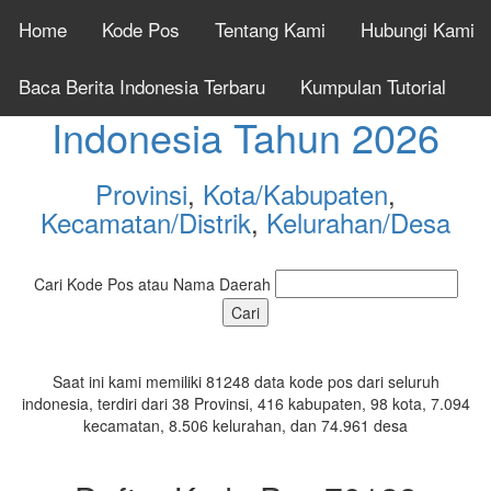
Home
Kode Pos
Tentang Kami
Hubungi Kami
Cek Kode Pos Seluruh
Baca Berita Indonesia Terbaru
Kumpulan Tutorial
Indonesia Tahun 2026
Provinsi
,
Kota/Kabupaten
,
Kecamatan/Distrik
,
Kelurahan/Desa
Cari Kode Pos atau Nama Daerah
Saat ini kami memiliki 81248 data kode pos dari seluruh
indonesia, terdiri dari 38 Provinsi, 416 kabupaten, 98 kota, 7.094
kecamatan, 8.506 kelurahan, dan 74.961 desa