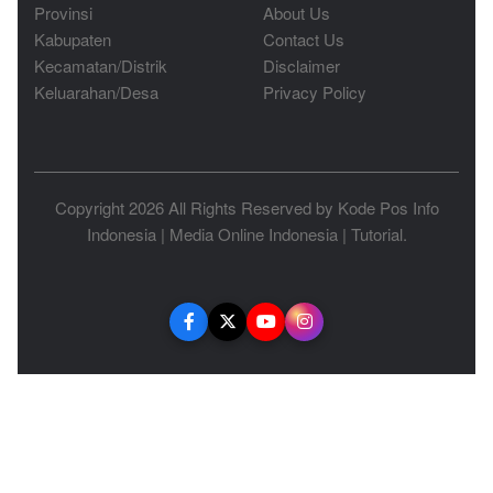
Provinsi
About Us
Kabupaten
Contact Us
Kecamatan/Distrik
Disclaimer
Keluarahan/Desa
Privacy Policy
Copyright 2026 All Rights Reserved by
Kode Pos Info
Indonesia
|
Media Online Indonesia
|
Tutorial
.