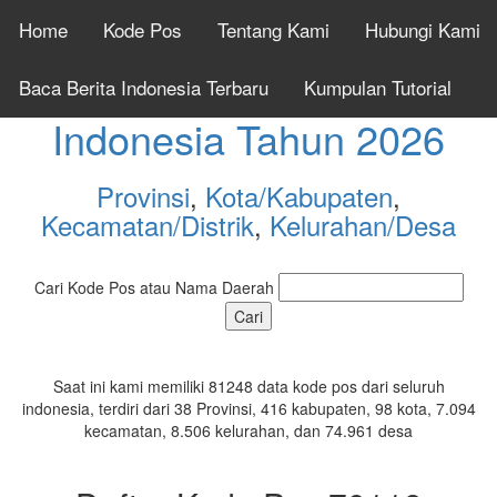
Home
Kode Pos
Tentang Kami
Hubungi Kami
Cek Kode Pos Seluruh
Baca Berita Indonesia Terbaru
Kumpulan Tutorial
Indonesia Tahun 2026
Provinsi
,
Kota/Kabupaten
,
Kecamatan/Distrik
,
Kelurahan/Desa
Cari Kode Pos atau Nama Daerah
Saat ini kami memiliki 81248 data kode pos dari seluruh
indonesia, terdiri dari 38 Provinsi, 416 kabupaten, 98 kota, 7.094
kecamatan, 8.506 kelurahan, dan 74.961 desa