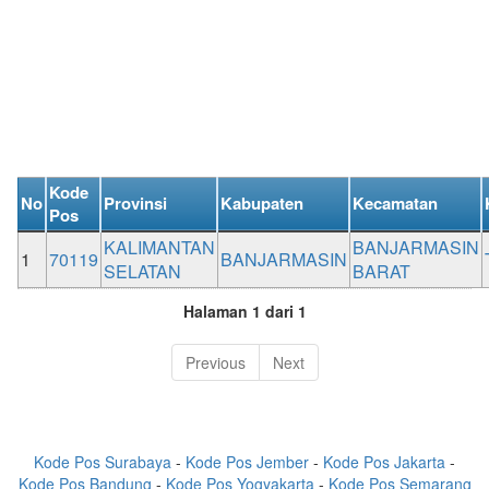
Kode
No
Provinsi
Kabupaten
Kecamatan
Pos
KALIMANTAN
BANJARMASIN
1
70119
BANJARMASIN
SELATAN
BARAT
Halaman 1 dari 1
Previous
Next
Kode Pos Surabaya
-
Kode Pos Jember
-
Kode Pos Jakarta
-
Kode Pos Bandung
-
Kode Pos Yogyakarta
-
Kode Pos Semarang