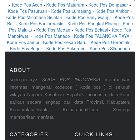
-
Kode Pos Aceh
-
Kode Pos Mataram
-
Kode Pos Denpasar
-
Kode Pos Pasuruan
-
Kode Pos Lumajang
-
Kode Pos Ambon
-
Kode Pos Minahasa Selatan
-
Kode Pos Banyuwangi
-
Kode Pos
Bali
-
Kode Pos Banjarmasin
-
Kode Pos Pangkal Pinang
-
Kode
Pos Maluku
-
Kode Pos Medan
-
Kode Pos Bekasi
-
Kode Pos
Manokwari
-
Kode Pos Manado
-
Kode Pos PALANGKA RAYA
-
Kode Pos Jambi
-
Kode Pos Pekan Baru
-
Kode Pos Gorontalo
-
Kode Pos Bogor
-
Kode Pos Sukoreno
-
Kode Pos Situbondo
ABOUT
kode-pos.xyz
KODE POS INDONESIA
memberikan
informasi mengenai kodepos ( kode pos ) di seluruh
wilayah Negara Kesatuan Republik Indonesia, data kami
sajikan secara lengkap dari data Provinsi, Kabupaten,
Kecamatan/Distrik, Keluarahan/Desa. Semoga
memberikan manfaat.
CATEGORIES
QUICK LINKS