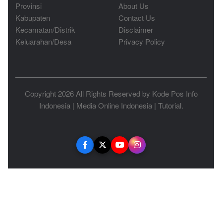
Provinsi
About Us
Kabupaten
Contact Us
Kecamatan/Distrik
Disclaimer
Keluarahan/Desa
Privacy Policy
Copyright 2026 All Rights Reserved by
Kode Pos Info
Indonesia
|
Media Online Indonesia
|
Tutorial
.