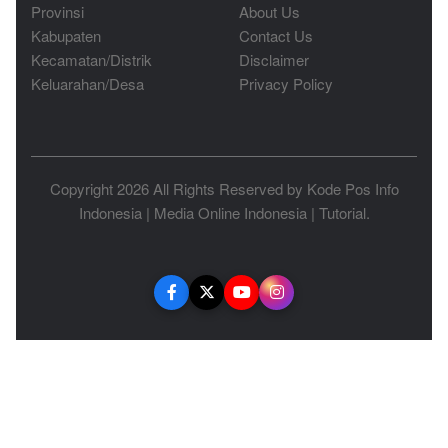
Provinsi
About Us
Kabupaten
Contact Us
Kecamatan/Distrik
Disclaimer
Keluarahan/Desa
Privacy Policy
Copyright 2026 All Rights Reserved by
Kode Pos Info
Indonesia
|
Media Online Indonesia
|
Tutorial
.