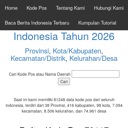
Home
Kode Pos
Tentang Kami
Hubungi Kami
Cek Kode Pos Seluruh
Baca Berita Indonesia Terbaru
Kumpulan Tutorial
Indonesia Tahun 2026
Provinsi
,
Kota/Kabupaten
,
Kecamatan/Distrik
,
Kelurahan/Desa
Cari Kode Pos atau Nama Daerah
Saat ini kami memiliki 81248 data kode pos dari seluruh
indonesia, terdiri dari 38 Provinsi, 416 kabupaten, 98 kota, 7.094
kecamatan, 8.506 kelurahan, dan 74.961 desa