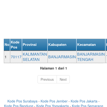
Kode
No
Provinsi
Kabupaten
Kecamatan
Pos
KALIMANTAN
BANJARMASIN
1
70117
BANJARMASIN
SELATAN
TENGAH
Halaman 1 dari 1
Previous
Next
Kode Pos Surabaya
-
Kode Pos Jember
-
Kode Pos Jakarta
-
Kode Pos Bandung
-
Kode Pos Yogyakarta
-
Kode Pos Semarang