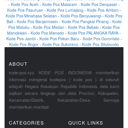
-
Kode Pos Aceh
-
Kode Pos Mataram
-
Kode Pos Denpasar
-
Kode Pos Pasuruan
-
Kode Pos Lumajang
-
Kode Pos Ambon
-
Kode Pos Minahasa Selatan
-
Kode Pos Banyuwangi
-
Kode Pos
Bali
-
Kode Pos Banjarmasin
-
Kode Pos Pangkal Pinang
-
Kode
Pos Maluku
-
Kode Pos Medan
-
Kode Pos Bekasi
-
Kode Pos
Manokwari
-
Kode Pos Manado
-
Kode Pos PALANGKA RAYA
-
Kode Pos Jambi
-
Kode Pos Pekan Baru
-
Kode Pos Gorontalo
-
Kode Pos Bogor
-
Kode Pos Sukoreno
-
Kode Pos Situbondo
ABOUT
kode-pos.xyz
KODE POS INDONESIA
memberikan
informasi mengenai kodepos ( kode pos ) di seluruh
wilayah Negara Kesatuan Republik Indonesia, data kami
sajikan secara lengkap dari data Provinsi, Kabupaten,
Kecamatan/Distrik, Keluarahan/Desa. Semoga
memberikan manfaat.
CATEGORIES
QUICK LINKS