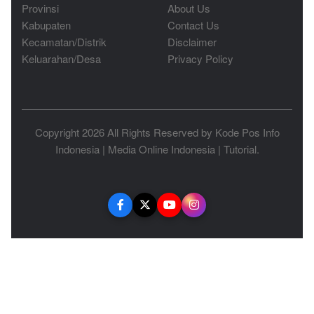
Provinsi
About Us
Kabupaten
Contact Us
Kecamatan/Distrik
Disclaimer
Keluarahan/Desa
Privacy Policy
Copyright 2026 All Rights Reserved by
Kode Pos Info
Indonesia
|
Media Online Indonesia
|
Tutorial
.