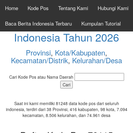
Home
Kode Pos
Tentang Kami
Hubungi Kami
Cek Kode Pos Seluruh
Baca Berita Indonesia Terbaru
Kumpulan Tutorial
Indonesia Tahun 2026
Provinsi
,
Kota/Kabupaten
,
Kecamatan/Distrik
,
Kelurahan/Desa
Cari Kode Pos atau Nama Daerah
Saat ini kami memiliki 81248 data kode pos dari seluruh
indonesia, terdiri dari 38 Provinsi, 416 kabupaten, 98 kota, 7.094
kecamatan, 8.506 kelurahan, dan 74.961 desa