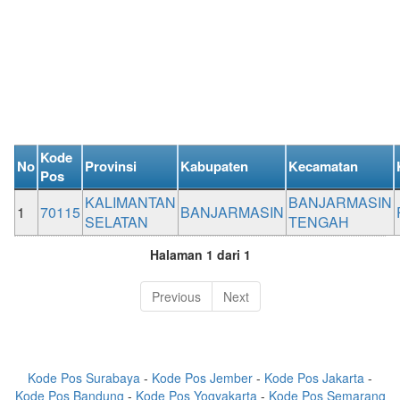
Kode
No
Provinsi
Kabupaten
Kecamatan
Pos
KALIMANTAN
BANJARMASIN
1
70115
BANJARMASIN
SELATAN
TENGAH
Halaman 1 dari 1
Previous
Next
Kode Pos Surabaya
-
Kode Pos Jember
-
Kode Pos Jakarta
-
Kode Pos Bandung
-
Kode Pos Yogyakarta
-
Kode Pos Semarang