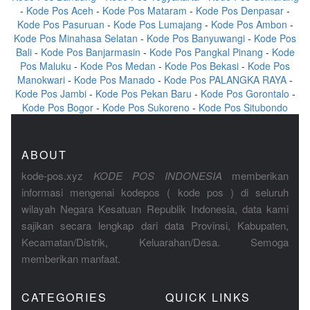
-
Kode Pos Aceh
-
Kode Pos Mataram
-
Kode Pos Denpasar
-
Kode Pos Pasuruan
-
Kode Pos Lumajang
-
Kode Pos Ambon
-
Kode Pos Minahasa Selatan
-
Kode Pos Banyuwangi
-
Kode Pos
Bali
-
Kode Pos Banjarmasin
-
Kode Pos Pangkal Pinang
-
Kode
Pos Maluku
-
Kode Pos Medan
-
Kode Pos Bekasi
-
Kode Pos
Manokwari
-
Kode Pos Manado
-
Kode Pos PALANGKA RAYA
-
Kode Pos Jambi
-
Kode Pos Pekan Baru
-
Kode Pos Gorontalo
-
Kode Pos Bogor
-
Kode Pos Sukoreno
-
Kode Pos Situbondo
ABOUT
kode-pos.xyz
KODE POS INDONESIA
memberikan
informasi mengenai kodepos ( kode pos ) di seluruh
wilayah Negara Kesatuan Republik Indonesia, data kami
sajikan secara lengkap dari data Provinsi, Kabupaten,
Kecamatan/Distrik, Keluarahan/Desa. Semoga
memberikan manfaat.
CATEGORIES
QUICK LINKS