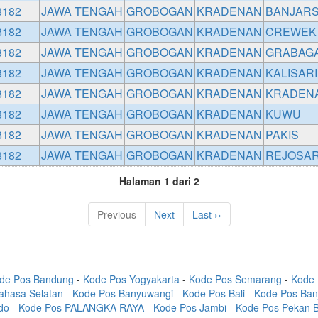
8182
JAWA TENGAH
GROBOGAN
KRADENAN
BANJARS
8182
JAWA TENGAH
GROBOGAN
KRADENAN
CREWEK
8182
JAWA TENGAH
GROBOGAN
KRADENAN
GRABAG
8182
JAWA TENGAH
GROBOGAN
KRADENAN
KALISARI
8182
JAWA TENGAH
GROBOGAN
KRADENAN
KRADEN
8182
JAWA TENGAH
GROBOGAN
KRADENAN
KUWU
8182
JAWA TENGAH
GROBOGAN
KRADENAN
PAKIS
8182
JAWA TENGAH
GROBOGAN
KRADENAN
REJOSAR
Halaman 1 dari 2
Previous
Next
Last ››
de Pos Bandung
-
Kode Pos Yogyakarta
-
Kode Pos Semarang
-
Kode 
ahasa Selatan
-
Kode Pos Banyuwangi
-
Kode Pos Bali
-
Kode Pos Ban
do
-
Kode Pos PALANGKA RAYA
-
Kode Pos Jambi
-
Kode Pos Pekan 