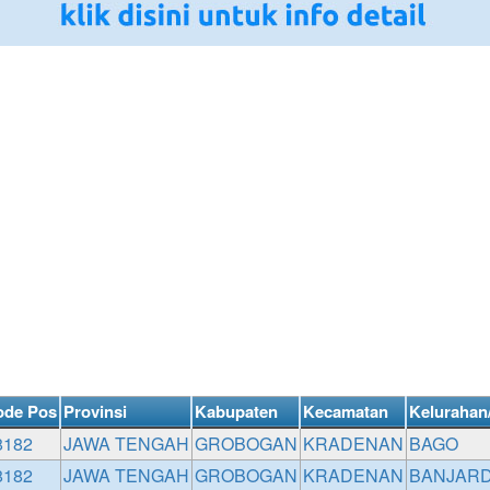
ode Pos
Provinsi
Kabupaten
Kecamatan
Kelurahan
8182
JAWA TENGAH
GROBOGAN
KRADENAN
BAGO
8182
JAWA TENGAH
GROBOGAN
KRADENAN
BANJAR