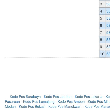
3
5
4
5
5
5
6
5
7
5
8
5
9
5
10
5
Kode Pos Surabaya
-
Kode Pos Jember
-
Kode Pos Jakarta
-
Ko
Pasuruan
-
Kode Pos Lumajang
-
Kode Pos Ambon
-
Kode Pos Min
Medan
-
Kode Pos Bekasi
-
Kode Pos Manokwari
-
Kode Pos Mana