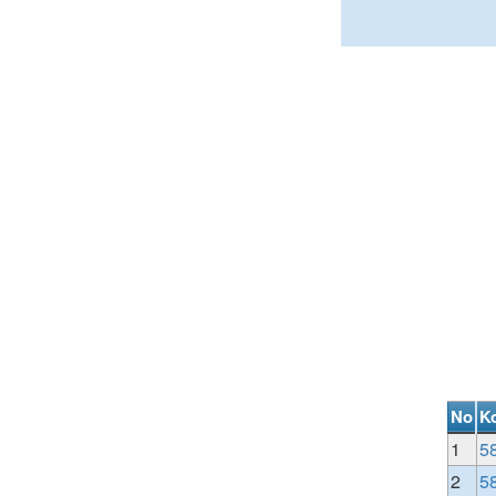
No
K
1
5
2
5