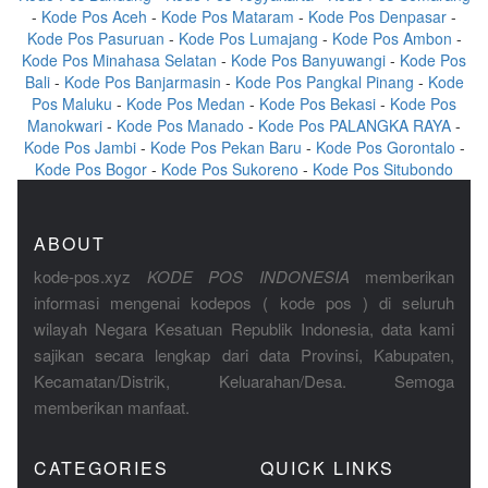
-
Kode Pos Aceh
-
Kode Pos Mataram
-
Kode Pos Denpasar
-
Kode Pos Pasuruan
-
Kode Pos Lumajang
-
Kode Pos Ambon
-
Kode Pos Minahasa Selatan
-
Kode Pos Banyuwangi
-
Kode Pos
Bali
-
Kode Pos Banjarmasin
-
Kode Pos Pangkal Pinang
-
Kode
Pos Maluku
-
Kode Pos Medan
-
Kode Pos Bekasi
-
Kode Pos
Manokwari
-
Kode Pos Manado
-
Kode Pos PALANGKA RAYA
-
Kode Pos Jambi
-
Kode Pos Pekan Baru
-
Kode Pos Gorontalo
-
Kode Pos Bogor
-
Kode Pos Sukoreno
-
Kode Pos Situbondo
ABOUT
kode-pos.xyz
KODE POS INDONESIA
memberikan
informasi mengenai kodepos ( kode pos ) di seluruh
wilayah Negara Kesatuan Republik Indonesia, data kami
sajikan secara lengkap dari data Provinsi, Kabupaten,
Kecamatan/Distrik, Keluarahan/Desa. Semoga
memberikan manfaat.
CATEGORIES
QUICK LINKS