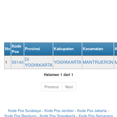
Kode
No
Provinsi
Kabupaten
Kecamatan
K
Pos
DI
1
55143
YOGYAKARTA
MANTRIJERON
YOGYAKARTA
Halaman 1 dari 1
Previous
Next
Kode Pos Surabaya
-
Kode Pos Jember
-
Kode Pos Jakarta
-
Kode Pos Bandung
-
Kode Pos Yogyakarta
-
Kode Pos Semarang