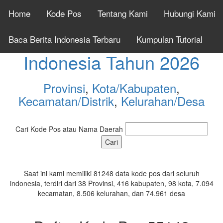
Home
Kode Pos
Tentang Kami
Hubungi Kami
Cek Kode Pos Seluruh
Baca Berita Indonesia Terbaru
Kumpulan Tutorial
Indonesia Tahun 2026
Provinsi
,
Kota/Kabupaten
,
Kecamatan/Distrik
,
Kelurahan/Desa
Cari Kode Pos atau Nama Daerah
Saat ini kami memiliki 81248 data kode pos dari seluruh
indonesia, terdiri dari 38 Provinsi, 416 kabupaten, 98 kota, 7.094
kecamatan, 8.506 kelurahan, dan 74.961 desa