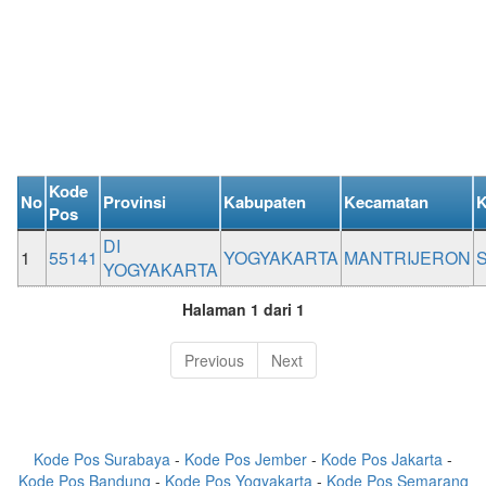
Kode
No
Provinsi
Kabupaten
Kecamatan
K
Pos
DI
1
55141
YOGYAKARTA
MANTRIJERON
YOGYAKARTA
Halaman 1 dari 1
Previous
Next
Kode Pos Surabaya
-
Kode Pos Jember
-
Kode Pos Jakarta
-
Kode Pos Bandung
-
Kode Pos Yogyakarta
-
Kode Pos Semarang