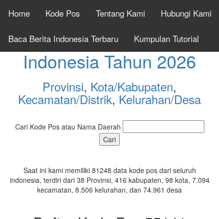
Home
Kode Pos
Tentang Kami
Hubungi Kami
Cek Kode Pos Seluruh
Baca Berita Indonesia Terbaru
Kumpulan Tutorial
Indonesia Tahun 2026
Provinsi
,
Kota/Kabupaten
,
Kecamatan/Distrik
,
Kelurahan/Desa
Cari Kode Pos atau Nama Daerah
Saat ini kami memiliki 81248 data kode pos dari seluruh
indonesia, terdiri dari 38 Provinsi, 416 kabupaten, 98 kota, 7.094
kecamatan, 8.506 kelurahan, dan 74.961 desa