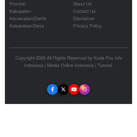
Provinsi
About Us
Kabupaten
Contact Us
Kecamatan/Distrik
Disclaimer
Keluarahan/Desa
Privacy Policy
Copyright 2026 All Rights Reserved by
Kode Pos Info
Indonesia
|
Media Online Indonesia
|
Tutorial
.