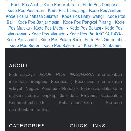
-
Kode Pos Aceh
-
Kode Pos Mataram
-
Kode Pos Denpasar
-
Kode Pos Pasuruan
-
Kode Pos Lumajang
-
Kode Pos Ambon
-
Kode Pos Minahasa Selatan
-
Kode Pos Banyuwangi
-
Kode Pos
Bali
-
Kode Pos Banjarmasin
-
Kode Pos Pangkal Pinang
-
Kode
Pos Maluku
-
Kode Pos Medan
-
Kode Pos Bekasi
-
Kode Pos
Manokwari
-
Kode Pos Manado
-
Kode Pos PALANGKA RAYA
-
Kode Pos Jambi
-
Kode Pos Pekan Baru
-
Kode Pos Gorontalo
-
Kode Pos Bogor
-
Kode Pos Sukoreno
-
Kode Pos Situbondo
ABOUT
kode-pos.xyz
KODE POS INDONESIA
memberikan
informasi mengenai kodepos ( kode pos ) di seluruh
wilayah Negara Kesatuan Republik Indonesia, data kami
sajikan secara lengkap dari data Provinsi, Kabupaten,
Kecamatan/Distrik, Keluarahan/Desa. Semoga
memberikan manfaat.
CATEGORIES
QUICK LINKS