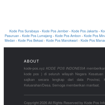
Kode Pos Surabaya
-
Kode Pos Jember
-
Kode Pos Jakarta
-
Ko
Pasuruan
-
Kode Pos Lumajang
-
Kode Pos Ambon
-
Kode Pos Min
Medan
-
Kode Pos Bekasi
-
Kode Pos Manokwari
-
Kode Pos Mana
ABOUT
kode-pos.xyz
KODE POS INDONESIA
memberikan
kode pos ) di seluruh wilayah Negara Kesatuan 
sajikan secara lengkap dari data Provinsi, K
Keluarahan/Desa. Semoga memberikan manfaat.
Copyright 2026 All Rights Reserved by
Kode Pos Inf