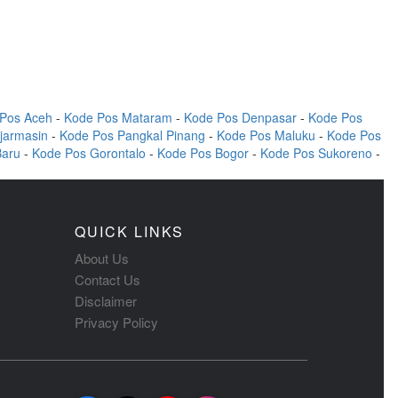
Pos Aceh
-
Kode Pos Mataram
-
Kode Pos Denpasar
-
Kode Pos
jarmasin
-
Kode Pos Pangkal Pinang
-
Kode Pos Maluku
-
Kode Pos
Baru
-
Kode Pos Gorontalo
-
Kode Pos Bogor
-
Kode Pos Sukoreno
-
QUICK LINKS
About Us
Contact Us
Disclaimer
Privacy Policy