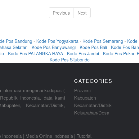
Previous
Next
de Pos Bandung
-
Kode Pos Yogyakarta
-
Kode Pos Semarang
-
Kode 
ahasa Selatan
-
Kode Pos Banyuwangi
-
Kode Pos Bali
-
Kode Pos Ban
do
-
Kode Pos PALANGKA RAYA
-
Kode Pos Jambi
-
Kode Pos Pekan 
Kode Pos Situbondo
CATEGORIES
 informasi mengenai kodepos (
Provinsi
Republik Indonesia, data kami
Kabupaten
abupaten, Kecamatan/Distrik,
Kecamatan/Distrik
Keluarahan/Desa
o Indonesia
|
Media Online Indonesia
|
Tutorial
.