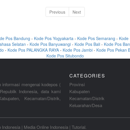
Previous
Next
de Pos Bandung
-
Kode Pos Yogyakarta
-
Kode Pos Semarang
-
Kode 
ahasa Selatan
-
Kode Pos Banyuwangi
-
Kode Pos Bali
-
Kode Pos Ban
do
-
Kode Pos PALANGKA RAYA
-
Kode Pos Jambi
-
Kode Pos Pekan 
Kode Pos Situbondo
CATEGORIES
 informasi mengenai kodepos (
Provinsi
Republik Indonesia, data kami
Kabupaten
abupaten, Kecamatan/Distrik,
Kecamatan/Distrik
Keluarahan/Desa
o Indonesia
|
Media Online Indonesia
|
Tutorial
.