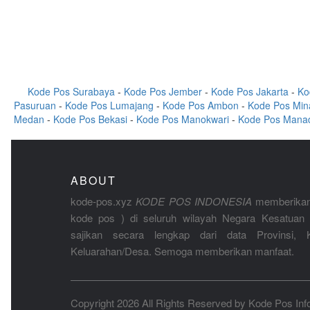
Kode Pos Surabaya
-
Kode Pos Jember
-
Kode Pos Jakarta
-
Ko
Pasuruan
-
Kode Pos Lumajang
-
Kode Pos Ambon
-
Kode Pos Min
Medan
-
Kode Pos Bekasi
-
Kode Pos Manokwari
-
Kode Pos Mana
ABOUT
kode-pos.xyz
KODE POS INDONESIA
memberikan
kode pos ) di seluruh wilayah Negara Kesatuan 
sajikan secara lengkap dari data Provinsi, K
Keluarahan/Desa. Semoga memberikan manfaat.
Copyright 2026 All Rights Reserved by
Kode Pos Inf