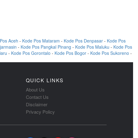
Pos Aceh
-
Kode Pos Mataram
-
Kode Pos Denpasar
-
Kode Pos
jarmasin
-
Kode Pos Pangkal Pinang
-
Kode Pos Maluku
-
Kode Pos
Baru
-
Kode Pos Gorontalo
-
Kode Pos Bogor
-
Kode Pos Sukoreno
-
QUICK LINKS
About Us
Contact Us
Disclaimer
Privacy Policy