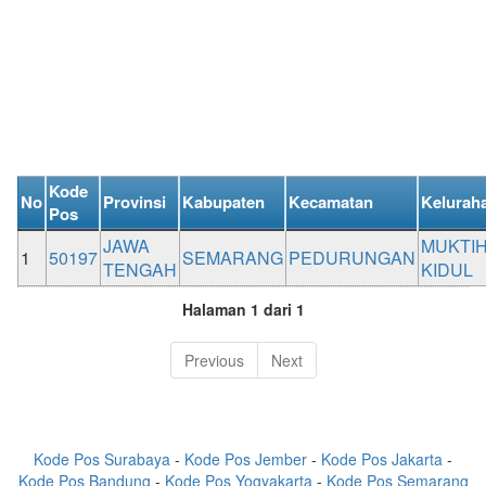
Kode
No
Provinsi
Kabupaten
Kecamatan
Kelurah
Pos
JAWA
MUKTI
1
50197
SEMARANG
PEDURUNGAN
TENGAH
KIDUL
Halaman 1 dari 1
Previous
Next
Kode Pos Surabaya
-
Kode Pos Jember
-
Kode Pos Jakarta
-
Kode Pos Bandung
-
Kode Pos Yogyakarta
-
Kode Pos Semarang