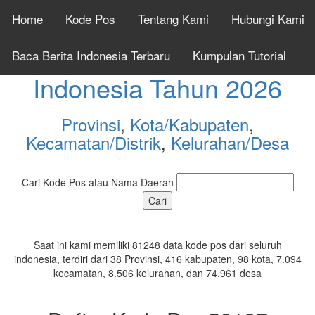
Home
Kode Pos
Tentang Kami
Hubungi Kami
Cek Kode Pos Seluruh
Baca Berita Indonesia Terbaru
Kumpulan Tutorial
Indonesia Tahun 2026
Provinsi
,
Kota/Kabupaten
,
Kecamatan/Distrik
,
Kelurahan/Desa
Cari Kode Pos atau Nama Daerah
Saat ini kami memiliki 81248 data kode pos dari seluruh
indonesia, terdiri dari 38 Provinsi, 416 kabupaten, 98 kota, 7.094
kecamatan, 8.506 kelurahan, dan 74.961 desa