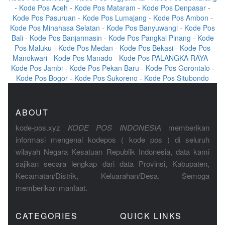
-
Kode Pos Aceh
-
Kode Pos Mataram
-
Kode Pos Denpasar
-
Kode Pos Pasuruan
-
Kode Pos Lumajang
-
Kode Pos Ambon
-
Kode Pos Minahasa Selatan
-
Kode Pos Banyuwangi
-
Kode Pos
Bali
-
Kode Pos Banjarmasin
-
Kode Pos Pangkal Pinang
-
Kode
Pos Maluku
-
Kode Pos Medan
-
Kode Pos Bekasi
-
Kode Pos
Manokwari
-
Kode Pos Manado
-
Kode Pos PALANGKA RAYA
-
Kode Pos Jambi
-
Kode Pos Pekan Baru
-
Kode Pos Gorontalo
-
Kode Pos Bogor
-
Kode Pos Sukoreno
-
Kode Pos Situbondo
ABOUT
kode-pos.xyz
KODE POS INDONESIA
memberikan
informasi mengenai kodepos ( kode pos ) di seluruh
wilayah Negara Kesatuan Republik Indonesia, data kami
sajikan secara lengkap dari data Provinsi, Kabupaten,
Kecamatan/Distrik, Keluarahan/Desa. Semoga
memberikan manfaat.
CATEGORIES
QUICK LINKS