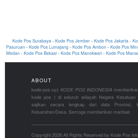
Kode Pos Surabaya
-
Kode Pos Jember
-
Kode Pos Jakarta
-
Ko
Pasuruan
-
Kode Pos Lumajang
-
Kode Pos Ambon
-
Kode Pos Min
Medan
-
Kode Pos Bekasi
-
Kode Pos Manokwari
-
Kode Pos Mana
ABOUT
kode-pos.xyz
KODE POS INDONESIA
memberikan
kode pos ) di seluruh wilayah Negara Kesatuan 
sajikan secara lengkap dari data Provinsi, K
Keluarahan/Desa. Semoga memberikan manfaat.
Copyright 2026 All Rights Reserved by
Kode Pos Inf