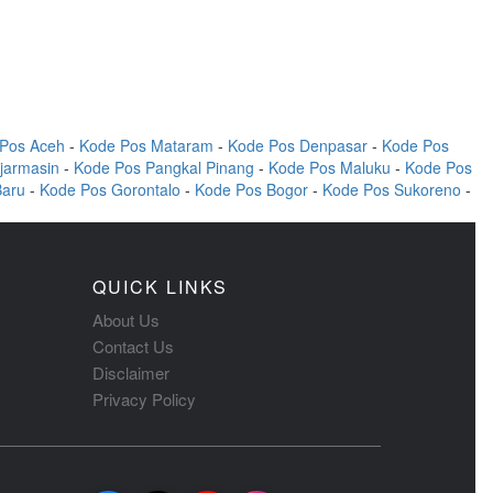
Pos Aceh
-
Kode Pos Mataram
-
Kode Pos Denpasar
-
Kode Pos
jarmasin
-
Kode Pos Pangkal Pinang
-
Kode Pos Maluku
-
Kode Pos
Baru
-
Kode Pos Gorontalo
-
Kode Pos Bogor
-
Kode Pos Sukoreno
-
QUICK LINKS
About Us
Contact Us
Disclaimer
Privacy Policy