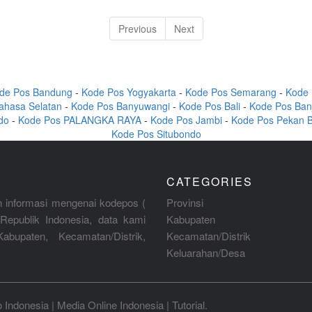
Previous
Next
de Pos Bandung
-
Kode Pos Yogyakarta
-
Kode Pos Semarang
-
Kode 
ahasa Selatan
-
Kode Pos Banyuwangi
-
Kode Pos Bali
-
Kode Pos Ban
do
-
Kode Pos PALANGKA RAYA
-
Kode Pos Jambi
-
Kode Pos Pekan 
Kode Pos Situbondo
CATEGORIES
 informasi mengenai kodepos (
Provinsi
Republik Indonesia, data kami
Kabupaten
abupaten, Kecamatan/Distrik,
Kecamatan/Distrik
Keluarahan/Desa
o Indonesia
|
Media Online Indonesia
|
Tutorial
.