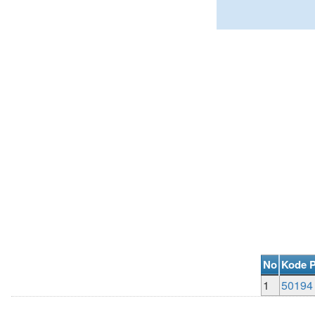
No
Kode 
1
50194