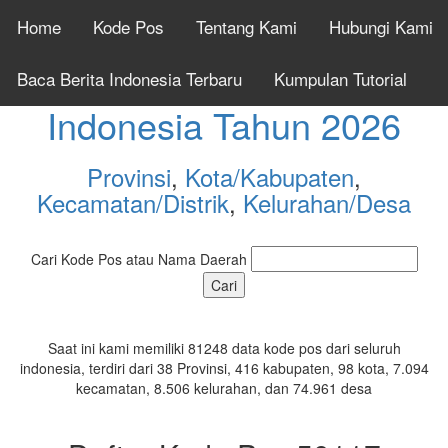
Home
Kode Pos
Tentang Kami
Hubungi Kami
Cek Kode Pos Seluruh
Baca Berita Indonesia Terbaru
Kumpulan Tutorial
Indonesia Tahun 2026
Provinsi
,
Kota/Kabupaten
,
Kecamatan/Distrik
,
Kelurahan/Desa
Cari Kode Pos atau Nama Daerah
Saat ini kami memiliki 81248 data kode pos dari seluruh
indonesia, terdiri dari 38 Provinsi, 416 kabupaten, 98 kota, 7.094
kecamatan, 8.506 kelurahan, dan 74.961 desa