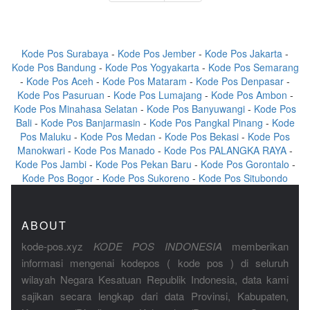
Kode Pos Surabaya
-
Kode Pos Jember
-
Kode Pos Jakarta
-
Kode Pos Bandung
-
Kode Pos Yogyakarta
-
Kode Pos Semarang
-
Kode Pos Aceh
-
Kode Pos Mataram
-
Kode Pos Denpasar
-
Kode Pos Pasuruan
-
Kode Pos Lumajang
-
Kode Pos Ambon
-
Kode Pos Minahasa Selatan
-
Kode Pos Banyuwangi
-
Kode Pos
Bali
-
Kode Pos Banjarmasin
-
Kode Pos Pangkal Pinang
-
Kode
Pos Maluku
-
Kode Pos Medan
-
Kode Pos Bekasi
-
Kode Pos
Manokwari
-
Kode Pos Manado
-
Kode Pos PALANGKA RAYA
-
Kode Pos Jambi
-
Kode Pos Pekan Baru
-
Kode Pos Gorontalo
-
Kode Pos Bogor
-
Kode Pos Sukoreno
-
Kode Pos Situbondo
ABOUT
kode-pos.xyz
KODE POS INDONESIA
memberikan
informasi mengenai kodepos ( kode pos ) di seluruh
wilayah Negara Kesatuan Republik Indonesia, data kami
sajikan secara lengkap dari data Provinsi, Kabupaten,