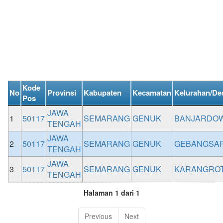
Kode
No
Provinsi
Kabupaten
Kecamatan
Kelurahan/De
Pos
JAWA
1
50117
SEMARANG
GENUK
BANJARDO
TENGAH
JAWA
2
50117
SEMARANG
GENUK
GEBANGSAR
TENGAH
JAWA
3
50117
SEMARANG
GENUK
KARANGRO
TENGAH
Halaman 1 dari 1
Previous
Next