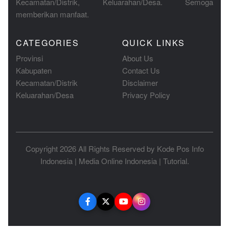
Kecamatan/Distrik, Keluarahan/Desa. Semoga
memberikan manfaat.
CATEGORIES
QUICK LINKS
Provinsi
About Us
Kabupaten
Contact Us
Kecamatan/Distrik
Disclaimer
Keluarahan/Desa
Privacy Policy
Copyright 2026 All Rights Reserved by
Kode Pos Info
Indonesia
|
Media Online Indonesia
|
Tutorial
.