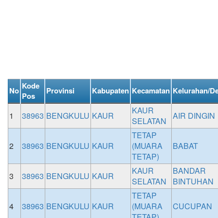
Kode
No
Provinsi
Kabupaten
Kecamatan
Kelurahan/D
Pos
KAUR
1
38963
BENGKULU
KAUR
AIR DINGIN
SELATAN
TETAP
2
38963
BENGKULU
KAUR
(MUARA
BABAT
TETAP)
KAUR
BANDAR
3
38963
BENGKULU
KAUR
SELATAN
BINTUHAN
TETAP
4
38963
BENGKULU
KAUR
(MUARA
CUCUPAN
TETAP)