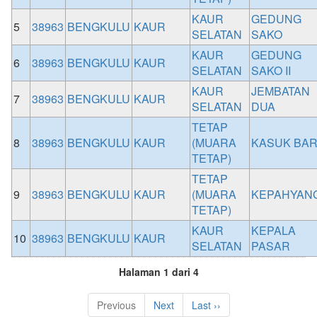
KAUR
GEDUNG
5
38963
BENGKULU
KAUR
SELATAN
SAKO
KAUR
GEDUNG
6
38963
BENGKULU
KAUR
SELATAN
SAKO II
KAUR
JEMBATAN
7
38963
BENGKULU
KAUR
SELATAN
DUA
TETAP
8
38963
BENGKULU
KAUR
(MUARA
KASUK BA
TETAP)
TETAP
9
38963
BENGKULU
KAUR
(MUARA
KEPAHYAN
TETAP)
KAUR
KEPALA
10
38963
BENGKULU
KAUR
SELATAN
PASAR
Halaman 1 dari 4
Previous
Next
Last ››