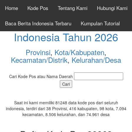
Home
Kode Pos
Tentang Kami
Hubungi Kami
Cek Kode Pos Seluruh
Baca Berita Indonesia Terbaru
Kumpulan Tutorial
Indonesia Tahun 2026
Provinsi
,
Kota/Kabupaten
,
Kecamatan/Distrik
,
Kelurahan/Desa
Cari Kode Pos atau Nama Daerah
Saat ini kami memiliki 81248 data kode pos dari seluruh
indonesia, terdiri dari 38 Provinsi, 416 kabupaten, 98 kota, 7.094
kecamatan, 8.506 kelurahan, dan 74.961 desa