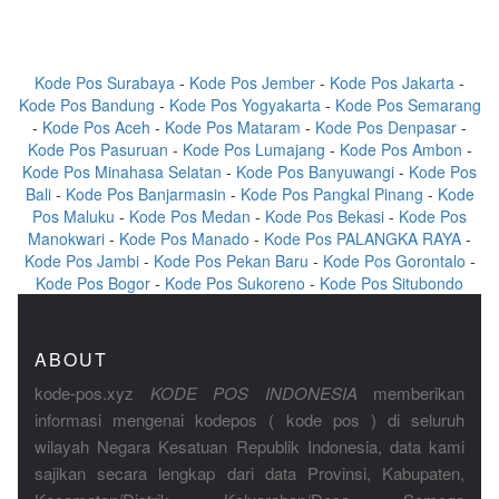
Kode Pos Surabaya
-
Kode Pos Jember
-
Kode Pos Jakarta
-
Kode Pos Bandung
-
Kode Pos Yogyakarta
-
Kode Pos Semarang
-
Kode Pos Aceh
-
Kode Pos Mataram
-
Kode Pos Denpasar
-
Kode Pos Pasuruan
-
Kode Pos Lumajang
-
Kode Pos Ambon
-
Kode Pos Minahasa Selatan
-
Kode Pos Banyuwangi
-
Kode Pos
Bali
-
Kode Pos Banjarmasin
-
Kode Pos Pangkal Pinang
-
Kode
Pos Maluku
-
Kode Pos Medan
-
Kode Pos Bekasi
-
Kode Pos
Manokwari
-
Kode Pos Manado
-
Kode Pos PALANGKA RAYA
-
Kode Pos Jambi
-
Kode Pos Pekan Baru
-
Kode Pos Gorontalo
-
Kode Pos Bogor
-
Kode Pos Sukoreno
-
Kode Pos Situbondo
ABOUT
kode-pos.xyz
KODE POS INDONESIA
memberikan
informasi mengenai kodepos ( kode pos ) di seluruh
wilayah Negara Kesatuan Republik Indonesia, data kami
sajikan secara lengkap dari data Provinsi, Kabupaten,