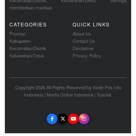
Kecamatan/Distrik, Keluarahan/Desa. Semoga
memberikan manfaat.
CATEGORIES
QUICK LINKS
Provinsi
About Us
Kabupaten
Contact Us
Kecamatan/Distrik
Disclaimer
Keluarahan/Desa
Privacy Policy
Copyright 2026 All Rights Reserved by
Kode Pos Info
Indonesia
|
Media Online Indonesia
|
Tutorial
.