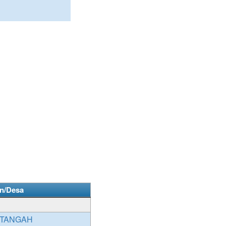
n/Desa
 TANGAH