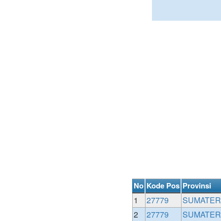
No
Kode Pos
Provinsi
1
27779
SUMATER
2
27779
SUMATER