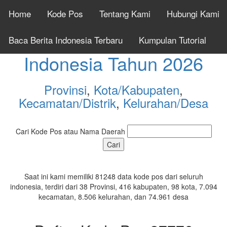
Home
Kode Pos
Tentang Kami
Hubungi Kami
Cek Kode Pos Seluruh
Baca Berita Indonesia Terbaru
Kumpulan Tutorial
Indonesia Tahun 2026
Provinsi
,
Kota/Kabupaten
,
Kecamatan/Distrik
,
Kelurahan/Desa
Cari Kode Pos atau Nama Daerah
Saat ini kami memiliki 81248 data kode pos dari seluruh
indonesia, terdiri dari 38 Provinsi, 416 kabupaten, 98 kota, 7.094
kecamatan, 8.506 kelurahan, dan 74.961 desa