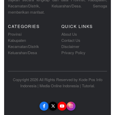
Kecamatan/Distrik, Keluarahan/Desa. Semoga
memberikan manfaat.
CATEGORIES
QUICK LINKS
Provinsi
About Us
Kabupaten
Contact Us
Kecamatan/Distrik
Disclaimer
Keluarahan/Desa
Privacy Policy
Copyright 2026 All Rights Reserved by
Kode Pos Info
Indonesia
|
Media Online Indonesia
|
Tutorial
.