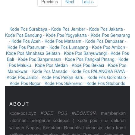
Previous
Next
Last ››
Kode Pos Surabaya
-
Kode Pos Jember
-
Kode Pos Jakarta
-
Kode Pos Bandung
-
Kode Pos Yogyakarta
-
Kode Pos Semarang
-
Kode Pos Aceh
-
Kode Pos Mataram
-
Kode Pos Denpasar
-
Kode Pos Pasuruan
-
Kode Pos Lumajang
-
Kode Pos Ambon
-
Kode Pos Minahasa Selatan
-
Kode Pos Banyuwangi
-
Kode Pos
Bali
-
Kode Pos Banjarmasin
-
Kode Pos Pangkal Pinang
-
Kode
Pos Maluku
-
Kode Pos Medan
-
Kode Pos Bekasi
-
Kode Pos
Manokwari
-
Kode Pos Manado
-
Kode Pos PALANGKA RAYA
-
Kode Pos Jambi
-
Kode Pos Pekan Baru
-
Kode Pos Gorontalo
-
Kode Pos Bogor
-
Kode Pos Sukoreno
-
Kode Pos Situbondo
ABOUT
kode-pos.xyz
KODE POS INDONESIA
memberikan
informasi mengenai kodepos ( kode pos ) di seluruh
wilayah Negara Kesatuan Republik Indonesia, data kami
sajikan secara lengkap dari data Provinsi, Kabupaten,