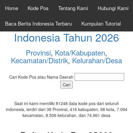
Home
Kode Pos
Tentang Kami
Hubungi Kami
Cek Kode Pos Seluruh
Baca Berita Indonesia Terbaru
Kumpulan Tutorial
Indonesia Tahun 2026
Provinsi
,
Kota/Kabupaten
,
Kecamatan/Distrik
,
Kelurahan/Desa
Cari Kode Pos atau Nama Daerah
Saat ini kami memiliki 81248 data kode pos dari seluruh
indonesia, terdiri dari 38 Provinsi, 416 kabupaten, 98 kota, 7.094
kecamatan, 8.506 kelurahan, dan 74.961 desa