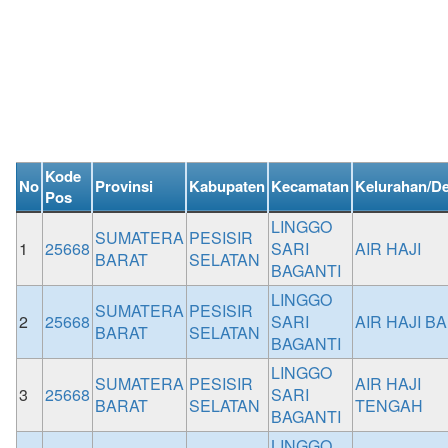
Kode
No
Provinsi
Kabupaten
Kecamatan
Kelurahan/D
Pos
LINGGO
SUMATERA
PESISIR
1
25668
SARI
AIR HAJI
BARAT
SELATAN
BAGANTI
LINGGO
SUMATERA
PESISIR
2
25668
SARI
AIR HAJI B
BARAT
SELATAN
BAGANTI
LINGGO
SUMATERA
PESISIR
AIR HAJI
3
25668
SARI
BARAT
SELATAN
TENGAH
BAGANTI
LINGGO