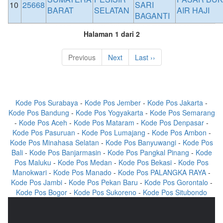
10
25668
SARI
BARAT
SELATAN
AIR HAJI
BAGANTI
Halaman 1 dari 2
Previous
Next
Last ››
Kode Pos Surabaya
-
Kode Pos Jember
-
Kode Pos Jakarta
-
Kode Pos Bandung
-
Kode Pos Yogyakarta
-
Kode Pos Semarang
-
Kode Pos Aceh
-
Kode Pos Mataram
-
Kode Pos Denpasar
-
Kode Pos Pasuruan
-
Kode Pos Lumajang
-
Kode Pos Ambon
-
Kode Pos Minahasa Selatan
-
Kode Pos Banyuwangi
-
Kode Pos
Bali
-
Kode Pos Banjarmasin
-
Kode Pos Pangkal Pinang
-
Kode
Pos Maluku
-
Kode Pos Medan
-
Kode Pos Bekasi
-
Kode Pos
Manokwari
-
Kode Pos Manado
-
Kode Pos PALANGKA RAYA
-
Kode Pos Jambi
-
Kode Pos Pekan Baru
-
Kode Pos Gorontalo
-
Kode Pos Bogor
-
Kode Pos Sukoreno
-
Kode Pos Situbondo