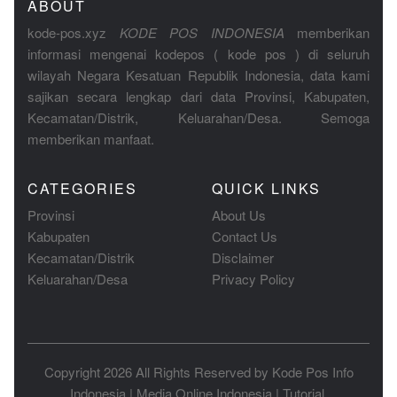
ABOUT
kode-pos.xyz
KODE POS INDONESIA
memberikan
informasi mengenai kodepos ( kode pos ) di seluruh
wilayah Negara Kesatuan Republik Indonesia, data kami
sajikan secara lengkap dari data Provinsi, Kabupaten,
Kecamatan/Distrik, Keluarahan/Desa. Semoga
memberikan manfaat.
CATEGORIES
QUICK LINKS
Provinsi
About Us
Kabupaten
Contact Us
Kecamatan/Distrik
Disclaimer
Keluarahan/Desa
Privacy Policy
Copyright 2026 All Rights Reserved by
Kode Pos Info
Indonesia
|
Media Online Indonesia
|
Tutorial
.