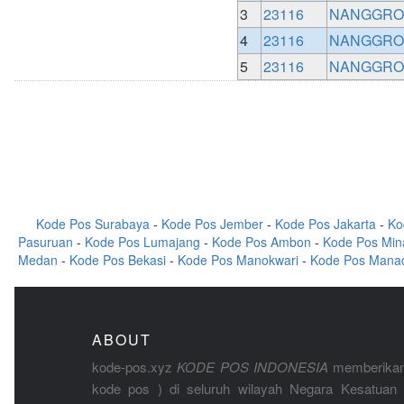
3
23116
NANGGROE
4
23116
NANGGROE
5
23116
NANGGROE
Kode Pos Surabaya
-
Kode Pos Jember
-
Kode Pos Jakarta
-
Ko
Pasuruan
-
Kode Pos Lumajang
-
Kode Pos Ambon
-
Kode Pos Min
Medan
-
Kode Pos Bekasi
-
Kode Pos Manokwari
-
Kode Pos Mana
ABOUT
kode-pos.xyz
KODE POS INDONESIA
memberikan
kode pos ) di seluruh wilayah Negara Kesatuan 