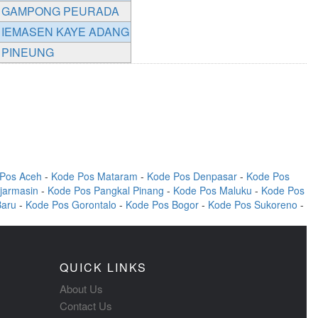
GAMPONG PEURADA
IEMASEN KAYE ADANG
PINEUNG
Pos Aceh
-
Kode Pos Mataram
-
Kode Pos Denpasar
-
Kode Pos
jarmasin
-
Kode Pos Pangkal Pinang
-
Kode Pos Maluku
-
Kode Pos
Baru
-
Kode Pos Gorontalo
-
Kode Pos Bogor
-
Kode Pos Sukoreno
-
QUICK LINKS
About Us
Contact Us