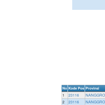
No
Kode Pos
Provinsi
1
23116
NANGGROE
2
23116
NANGGROE