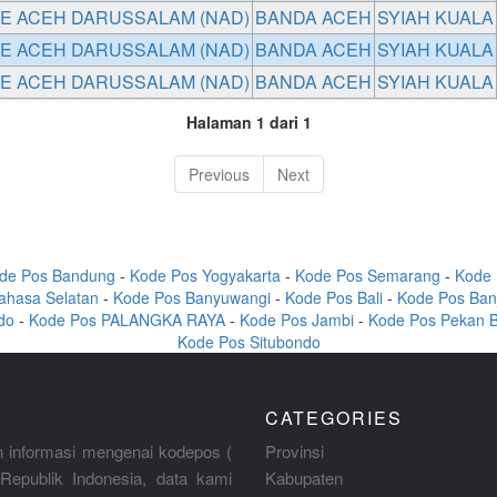
 ACEH DARUSSALAM (NAD)
BANDA ACEH
SYIAH KUALA
 ACEH DARUSSALAM (NAD)
BANDA ACEH
SYIAH KUALA
 ACEH DARUSSALAM (NAD)
BANDA ACEH
SYIAH KUALA
Halaman 1 dari 1
Previous
Next
de Pos Bandung
-
Kode Pos Yogyakarta
-
Kode Pos Semarang
-
Kode 
ahasa Selatan
-
Kode Pos Banyuwangi
-
Kode Pos Bali
-
Kode Pos Ban
do
-
Kode Pos PALANGKA RAYA
-
Kode Pos Jambi
-
Kode Pos Pekan 
Kode Pos Situbondo
CATEGORIES
 informasi mengenai kodepos (
Provinsi
Republik Indonesia, data kami
Kabupaten