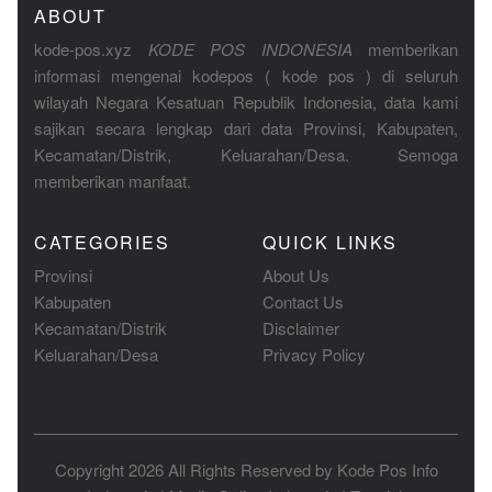
ABOUT
kode-pos.xyz
KODE POS INDONESIA
memberikan
informasi mengenai kodepos ( kode pos ) di seluruh
wilayah Negara Kesatuan Republik Indonesia, data kami
sajikan secara lengkap dari data Provinsi, Kabupaten,
Kecamatan/Distrik, Keluarahan/Desa. Semoga
memberikan manfaat.
CATEGORIES
QUICK LINKS
Provinsi
About Us
Kabupaten
Contact Us
Kecamatan/Distrik
Disclaimer
Keluarahan/Desa
Privacy Policy
Copyright 2026 All Rights Reserved by
Kode Pos Info