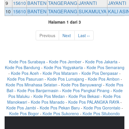
9
15610
BANTEN
TANGERANG
JAYANTI
JAYANTI
10
15610
BANTEN
TANGERANG
SUKAMULYA
KALI ASI
Halaman 1 dari 3
Previous
Next
Last ››
Kode Pos Surabaya
-
Kode Pos Jember
-
Kode Pos Jakarta
-
Kode Pos Bandung
-
Kode Pos Yogyakarta
-
Kode Pos Semarang
-
Kode Pos Aceh
-
Kode Pos Mataram
-
Kode Pos Denpasar
-
Kode Pos Pasuruan
-
Kode Pos Lumajang
-
Kode Pos Ambon
-
Kode Pos Minahasa Selatan
-
Kode Pos Banyuwangi
-
Kode Pos
Bali
-
Kode Pos Banjarmasin
-
Kode Pos Pangkal Pinang
-
Kode
Pos Maluku
-
Kode Pos Medan
-
Kode Pos Bekasi
-
Kode Pos
Manokwari
-
Kode Pos Manado
-
Kode Pos PALANGKA RAYA
-
Kode Pos Jambi
-
Kode Pos Pekan Baru
-
Kode Pos Gorontalo
-
Kode Pos Bogor
-
Kode Pos Sukoreno
-
Kode Pos Situbondo