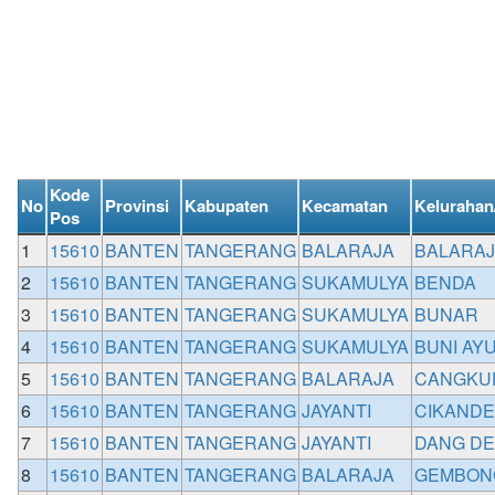
Kode
No
Provinsi
Kabupaten
Kecamatan
Kelurahan
Pos
1
15610
BANTEN
TANGERANG
BALARAJA
BALARA
2
15610
BANTEN
TANGERANG
SUKAMULYA
BENDA
3
15610
BANTEN
TANGERANG
SUKAMULYA
BUNAR
4
15610
BANTEN
TANGERANG
SUKAMULYA
BUNI AY
5
15610
BANTEN
TANGERANG
BALARAJA
CANGKU
6
15610
BANTEN
TANGERANG
JAYANTI
CIKANDE
7
15610
BANTEN
TANGERANG
JAYANTI
DANG D
8
15610
BANTEN
TANGERANG
BALARAJA
GEMBON