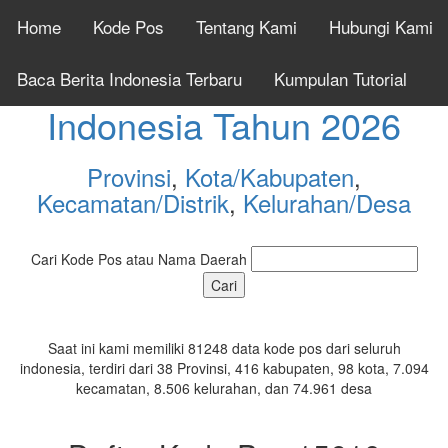
Home
Kode Pos
Tentang Kami
Hubungi Kami
Cek Kode Pos Seluruh
Baca Berita Indonesia Terbaru
Kumpulan Tutorial
Indonesia Tahun 2026
Provinsi
,
Kota/Kabupaten
,
Kecamatan/Distrik
,
Kelurahan/Desa
Cari Kode Pos atau Nama Daerah
Saat ini kami memiliki 81248 data kode pos dari seluruh
indonesia, terdiri dari 38 Provinsi, 416 kabupaten, 98 kota, 7.094
kecamatan, 8.506 kelurahan, dan 74.961 desa