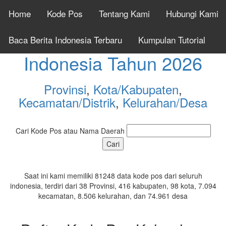
Home
Kode Pos
Tentang Kami
Hubungi Kami
Cek Kode Pos Seluruh
Baca Berita Indonesia Terbaru
Kumpulan Tutorial
Indonesia Tahun 2026
Provinsi
,
Kota/Kabupaten
,
Kecamatan/Distrik
,
Kelurahan/Desa
Cari Kode Pos atau Nama Daerah
Saat ini kami memiliki 81248 data kode pos dari seluruh
indonesia, terdiri dari 38 Provinsi, 416 kabupaten, 98 kota, 7.094
kecamatan, 8.506 kelurahan, dan 74.961 desa