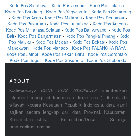
Kode Pos Surabaya
-
Kode Pos Jember
-
Kode Pos Jakarta
-
Kode Pos Bandung
-
Kode Pos Yogyakarta
-
Kode Pos Semarang
-
Kode Pos Aceh
-
Kode Pos Mataram
-
Kode Pos Denpasar
-
Kode Pos Pasuruan
-
Kode Pos Lumajang
-
Kode Pos Ambon
-
Kode Pos Minahasa Selatan
-
Kode Pos Banyuwangi
-
Kode Pos
Bali
-
Kode Pos Banjarmasin
-
Kode Pos Pangkal Pinang
-
Kode
Pos Maluku
-
Kode Pos Medan
-
Kode Pos Bekasi
-
Kode Pos
Manokwari
-
Kode Pos Manado
-
Kode Pos PALANGKA RAYA
-
Kode Pos Jambi
-
Kode Pos Pekan Baru
-
Kode Pos Gorontalo
-
Kode Pos Bogor
-
Kode Pos Sukoreno
-
Kode Pos Situbondo
ABOUT
kode-pos.xyz
KODE POS INDONESIA
memberikan
informasi mengenai kodepos ( kode pos ) di seluruh
wilayah Negara Kesatuan Republik Indonesia, data kami
sajikan secara lengkap dari data Provinsi, Kabupaten,
Kecamatan/Distrik, Keluarahan/Desa. Semoga
memberikan manfaat.