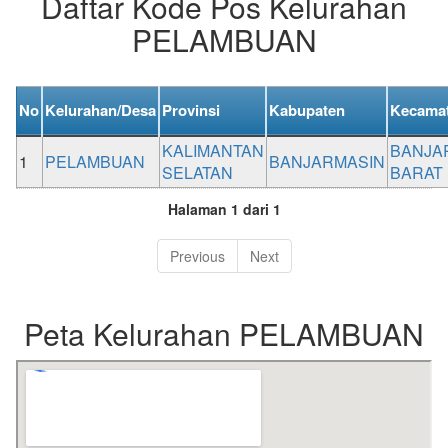
Daftar Kode Pos Kelurahan
PELAMBUAN
No
Kelurahan/Desa
Provinsi
Kabupaten
Kecama
KALIMANTAN
BANJA
1
PELAMBUAN
BANJARMASIN
SELATAN
BARAT
Halaman 1 dari 1
Previous
Next
Peta Kelurahan PELAMBUAN