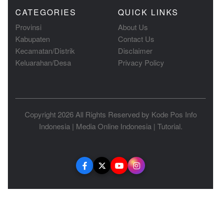
CATEGORIES
QUICK LINKS
Provinsi
About Us
Kabupaten
Contact Us
Kecamatan/Distrik
Disclaimer
Keluarahan/Desa
Privacy Policy
Copyright 2026 All Rights Reserved by
Kode Pos Info
Indonesia
|
Media Online Indonesia
|
Tutorial
.