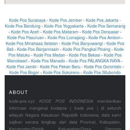
Kode Pos Surabaya
-
Kode Pos Jember
-
Kode Pos Jakarta
-
Kode Pos Bandung
-
Kode Pos Yogyakarta
-
Kode Pos Semarang
-
Kode Pos Aceh
-
Kode Pos Mataram
-
Kode Pos Denpasar
-
Kode Pos Pasuruan
-
Kode Pos Lumajang
-
Kode Pos Ambon
-
Kode Pos Minahasa Selatan
-
Kode Pos Banyuwangi
-
Kode Pos
Bali
-
Kode Pos Banjarmasin
-
Kode Pos Pangkal Pinang
-
Kode
Pos Maluku
-
Kode Pos Medan
-
Kode Pos Bekasi
-
Kode Pos
Manokwari
-
Kode Pos Manado
-
Kode Pos PALANGKA RAYA
-
Kode Pos Jambi
-
Kode Pos Pekan Baru
-
Kode Pos Gorontalo
-
Kode Pos Bogor
-
Kode Pos Sukoreno
-
Kode Pos Situbondo
ABOUT
kode-pos.xyz
KODE POS INDONESIA
memberikan
informasi mengenai kodepos ( kode pos ) di seluruh
wilayah Negara Kesatuan Republik Indonesia, data kami
sajikan secara lengkap dari data Provinsi, Kabupaten,
Kecamatan/Distrik, Keluarahan/Desa. Semoga