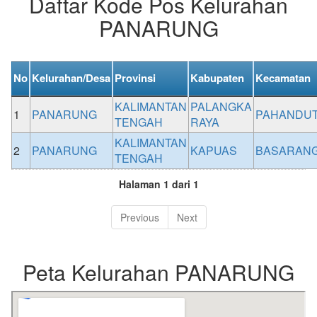
Daftar Kode Pos Kelurahan
PANARUNG
No
Kelurahan/Desa
Provinsi
Kabupaten
Kecamatan
KALIMANTAN
PALANGKA
1
PANARUNG
PAHANDU
TENGAH
RAYA
KALIMANTAN
2
PANARUNG
KAPUAS
BASARAN
TENGAH
Halaman 1 dari 1
Previous
Next
Peta Kelurahan PANARUNG