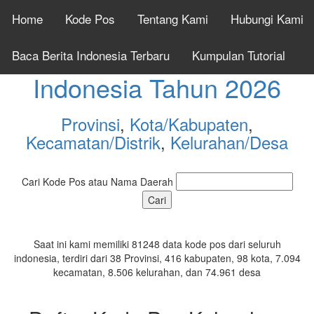
Home
Kode Pos
Tentang Kami
Hubungi Kami
Cek Kode Pos Seluruh
Baca Berita Indonesia Terbaru
Kumpulan Tutorial
Indonesia Tahun 2026
Provinsi
,
Kota/Kabupaten
,
Kecamatan/Distrik
,
Kelurahan/Desa
Cari Kode Pos atau Nama Daerah
Saat ini kami memiliki 81248 data kode pos dari seluruh
indonesia, terdiri dari 38 Provinsi, 416 kabupaten, 98 kota, 7.094
kecamatan, 8.506 kelurahan, dan 74.961 desa