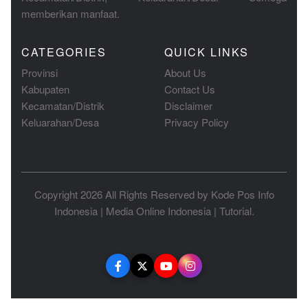
memberikan manfaat.
CATEGORIES
QUICK LINKS
Provinsi
About Us
Kabupaten
Contact Us
Kecamatan/Distrik
Disclaimer
Keluarahan/Desa
Privacy Policy
Copyright 2026 All Rights Reserved by
Kode Pos Info
Indonesia
|
Media Online Indonesia
|
Tutorial
.