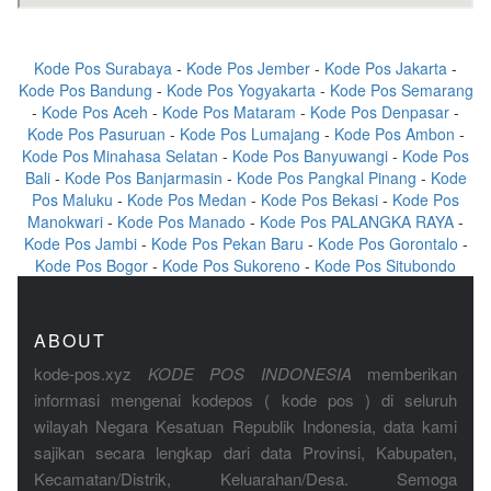
Kode Pos Surabaya
-
Kode Pos Jember
-
Kode Pos Jakarta
-
Kode Pos Bandung
-
Kode Pos Yogyakarta
-
Kode Pos Semarang
-
Kode Pos Aceh
-
Kode Pos Mataram
-
Kode Pos Denpasar
-
Kode Pos Pasuruan
-
Kode Pos Lumajang
-
Kode Pos Ambon
-
Kode Pos Minahasa Selatan
-
Kode Pos Banyuwangi
-
Kode Pos
Bali
-
Kode Pos Banjarmasin
-
Kode Pos Pangkal Pinang
-
Kode
Pos Maluku
-
Kode Pos Medan
-
Kode Pos Bekasi
-
Kode Pos
Manokwari
-
Kode Pos Manado
-
Kode Pos PALANGKA RAYA
-
Kode Pos Jambi
-
Kode Pos Pekan Baru
-
Kode Pos Gorontalo
-
Kode Pos Bogor
-
Kode Pos Sukoreno
-
Kode Pos Situbondo
ABOUT
kode-pos.xyz
KODE POS INDONESIA
memberikan
informasi mengenai kodepos ( kode pos ) di seluruh
wilayah Negara Kesatuan Republik Indonesia, data kami
sajikan secara lengkap dari data Provinsi, Kabupaten,
Kecamatan/Distrik, Keluarahan/Desa. Semoga