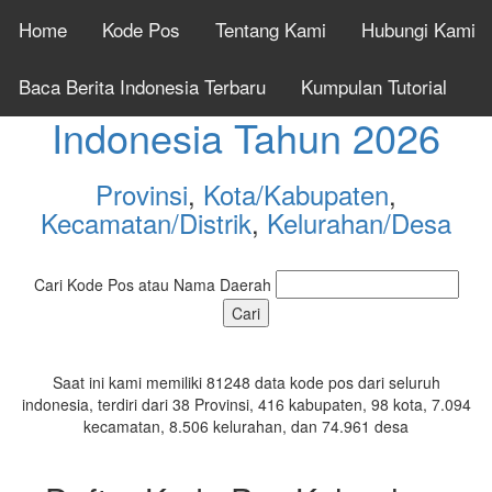
Home
Kode Pos
Tentang Kami
Hubungi Kami
Cek Kode Pos Seluruh
Baca Berita Indonesia Terbaru
Kumpulan Tutorial
Indonesia Tahun 2026
Provinsi
,
Kota/Kabupaten
,
Kecamatan/Distrik
,
Kelurahan/Desa
Cari Kode Pos atau Nama Daerah
Saat ini kami memiliki 81248 data kode pos dari seluruh
indonesia, terdiri dari 38 Provinsi, 416 kabupaten, 98 kota, 7.094
kecamatan, 8.506 kelurahan, dan 74.961 desa