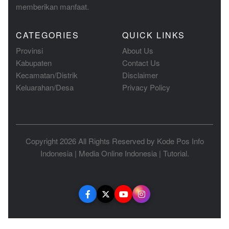
memberikan manfaat.
CATEGORIES
QUICK LINKS
Provinsi
About Us
Kabupaten
Contact Us
Kecamatan/Distrik
Disclaimer
Keluarahan/Desa
Privacy Policy
Copyright 2026 All Rights Reserved by
Kode Pos Info
Indonesia
|
Media Online Indonesia
|
Tutorial
.