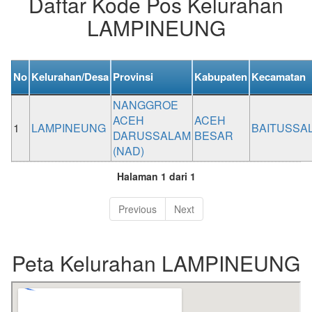
Daftar Kode Pos Kelurahan
LAMPINEUNG
No
Kelurahan/Desa
Provinsi
Kabupaten
Kecamatan
NANGGROE
ACEH
ACEH
1
LAMPINEUNG
BAITUSSA
DARUSSALAM
BESAR
(NAD)
Halaman 1 dari 1
Previous
Next
Peta Kelurahan LAMPINEUNG