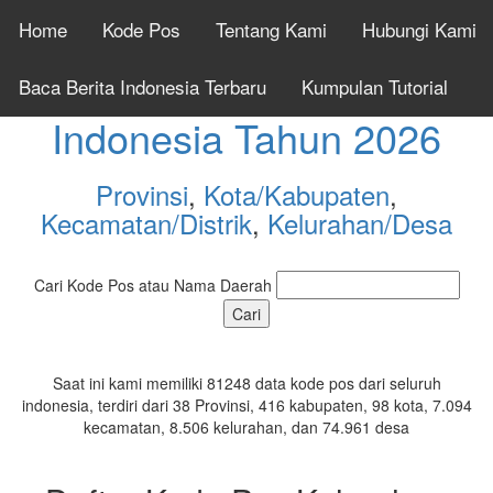
Home
Kode Pos
Tentang Kami
Hubungi Kami
Cek Kode Pos Seluruh
Baca Berita Indonesia Terbaru
Kumpulan Tutorial
Indonesia Tahun 2026
Provinsi
,
Kota/Kabupaten
,
Kecamatan/Distrik
,
Kelurahan/Desa
Cari Kode Pos atau Nama Daerah
Saat ini kami memiliki 81248 data kode pos dari seluruh
indonesia, terdiri dari 38 Provinsi, 416 kabupaten, 98 kota, 7.094
kecamatan, 8.506 kelurahan, dan 74.961 desa