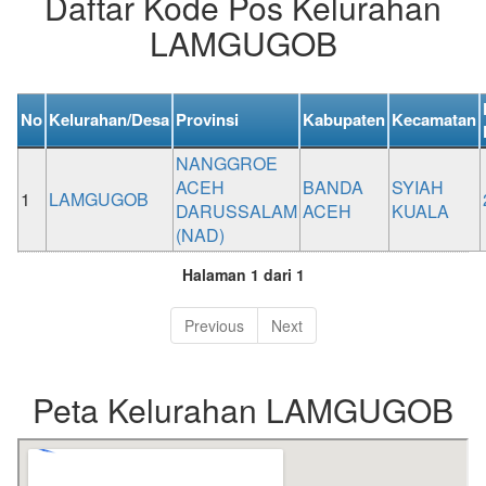
Daftar Kode Pos Kelurahan
LAMGUGOB
No
Kelurahan/Desa
Provinsi
Kabupaten
Kecamatan
NANGGROE
ACEH
BANDA
SYIAH
1
LAMGUGOB
DARUSSALAM
ACEH
KUALA
(NAD)
Halaman 1 dari 1
Previous
Next
Peta Kelurahan LAMGUGOB