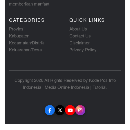
memberikan manfaat.
CATEGORIES
QUICK LINKS
Provinsi
About Us
Kabupaten
Contact Us
Kecamatan/Distrik
Disclaimer
Keluarahan/Desa
Privacy Policy
Copyright 2026 All Rights Reserved by
Kode Pos Info
Indonesia
|
Media Online Indonesia
|
Tutorial
.