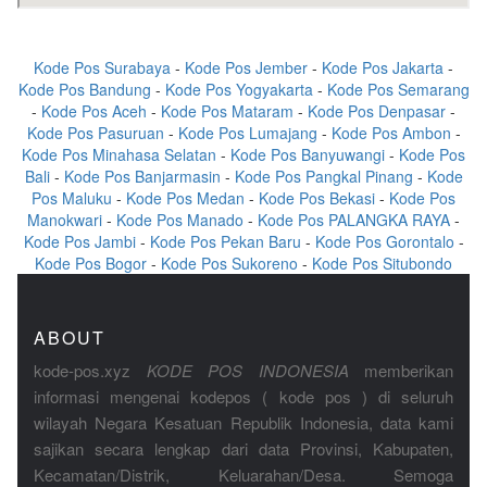
Kode Pos Surabaya
-
Kode Pos Jember
-
Kode Pos Jakarta
-
Kode Pos Bandung
-
Kode Pos Yogyakarta
-
Kode Pos Semarang
-
Kode Pos Aceh
-
Kode Pos Mataram
-
Kode Pos Denpasar
-
Kode Pos Pasuruan
-
Kode Pos Lumajang
-
Kode Pos Ambon
-
Kode Pos Minahasa Selatan
-
Kode Pos Banyuwangi
-
Kode Pos
Bali
-
Kode Pos Banjarmasin
-
Kode Pos Pangkal Pinang
-
Kode
Pos Maluku
-
Kode Pos Medan
-
Kode Pos Bekasi
-
Kode Pos
Manokwari
-
Kode Pos Manado
-
Kode Pos PALANGKA RAYA
-
Kode Pos Jambi
-
Kode Pos Pekan Baru
-
Kode Pos Gorontalo
-
Kode Pos Bogor
-
Kode Pos Sukoreno
-
Kode Pos Situbondo
ABOUT
kode-pos.xyz
KODE POS INDONESIA
memberikan
informasi mengenai kodepos ( kode pos ) di seluruh
wilayah Negara Kesatuan Republik Indonesia, data kami
sajikan secara lengkap dari data Provinsi, Kabupaten,
Kecamatan/Distrik, Keluarahan/Desa. Semoga