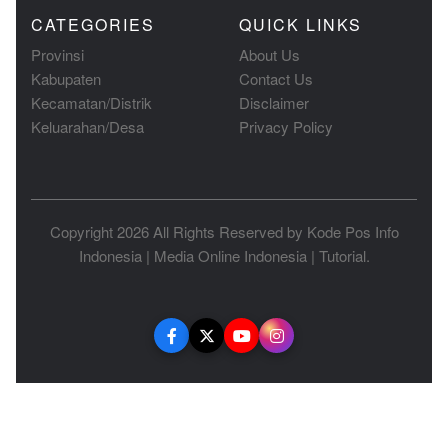
CATEGORIES
QUICK LINKS
Provinsi
About Us
Kabupaten
Contact Us
Kecamatan/Distrik
Disclaimer
Keluarahan/Desa
Privacy Policy
Copyright 2026 All Rights Reserved by
Kode Pos Info
Indonesia
|
Media Online Indonesia
|
Tutorial
.