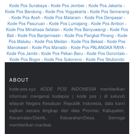
Kode Pos Surabaya
-
Kode Pos Jember
-
Kode Pos Jakarta
-
Kode Pos Bandung
-
Kode Pos Yogyakarta
-
Kode Pos Semarang
-
Kode Pos Aceh
-
Kode Pos Mataram
-
Kode Pos Denpasar
-
Kode Pos Pasuruan
-
Kode Pos Lumajang
-
Kode Pos Ambon
-
Kode Pos Minahasa Selatan
-
Kode Pos Banyuwangi
-
Kode Pos
Bali
-
Kode Pos Banjarmasin
-
Kode Pos Pangkal Pinang
-
Kode
Pos Maluku
-
Kode Pos Medan
-
Kode Pos Bekasi
-
Kode Pos
Manokwari
-
Kode Pos Manado
-
Kode Pos PALANGKA RAYA
-
Kode Pos Jambi
-
Kode Pos Pekan Baru
-
Kode Pos Gorontalo
-
Kode Pos Bogor
-
Kode Pos Sukoreno
-
Kode Pos Situbondo
ABOUT
kode-pos.xyz
KODE POS INDONESIA
memberikan
informasi mengenai kodepos ( kode pos ) di seluruh
wilayah Negara Kesatuan Republik Indonesia, data kami
sajikan secara lengkap dari data Provinsi, Kabupaten,
Kecamatan/Distrik, Keluarahan/Desa. Semoga
memberikan manfaat.