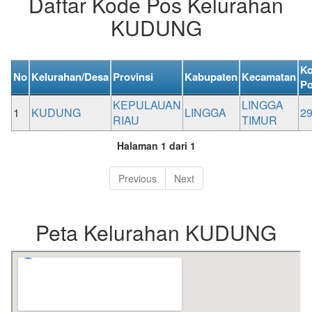
Daftar Kode Pos Kelurahan
KUDUNG
K
No
Kelurahan/Desa
Provinsi
Kabupaten
Kecamatan
P
KEPULAUAN
LINGGA
1
KUDUNG
LINGGA
2
RIAU
TIMUR
Halaman 1 dari 1
Previous
Next
Peta Kelurahan KUDUNG