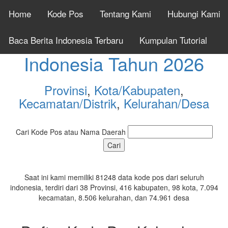
Home
Kode Pos
Tentang Kami
Hubungi Kami
Cek Kode Pos Seluruh
Baca Berita Indonesia Terbaru
Kumpulan Tutorial
Indonesia Tahun 2026
Provinsi
,
Kota/Kabupaten
,
Kecamatan/Distrik
,
Kelurahan/Desa
Cari Kode Pos atau Nama Daerah
Saat ini kami memiliki 81248 data kode pos dari seluruh
indonesia, terdiri dari 38 Provinsi, 416 kabupaten, 98 kota, 7.094
kecamatan, 8.506 kelurahan, dan 74.961 desa