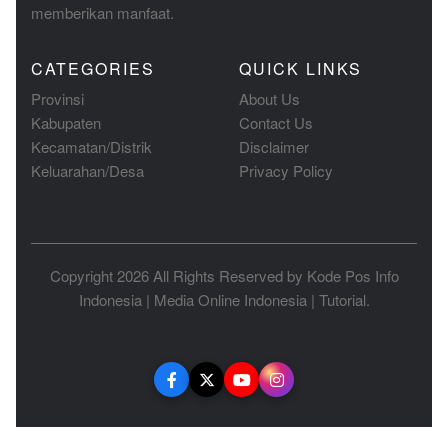
memberikan manfaat.
CATEGORIES
QUICK LINKS
Provinsi
About Us
Kabupaten
Contact Us
Kecamatan/Distrik
Disclaimer
Keluarahan/Desa
Privacy Policy
Copyright 2026 All Rights Reserved by
Kode Pos Info
Indonesia
|
Media Online Indonesia
|
Tutorial
.