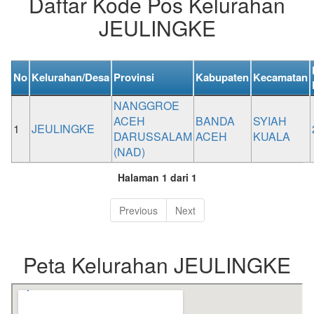
Daftar Kode Pos Kelurahan
JEULINGKE
No
Kelurahan/Desa
Provinsi
Kabupaten
Kecamatan
NANGGROE
ACEH
BANDA
SYIAH
1
JEULINGKE
DARUSSALAM
ACEH
KUALA
(NAD)
Halaman 1 dari 1
Previous
Next
Peta Kelurahan JEULINGKE