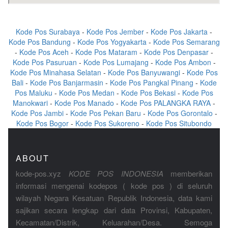
Kode Pos Surabaya
-
Kode Pos Jember
-
Kode Pos Jakarta
-
Kode Pos Bandung
-
Kode Pos Yogyakarta
-
Kode Pos Semarang
-
Kode Pos Aceh
-
Kode Pos Mataram
-
Kode Pos Denpasar
-
Kode Pos Pasuruan
-
Kode Pos Lumajang
-
Kode Pos Ambon
-
Kode Pos Minahasa Selatan
-
Kode Pos Banyuwangi
-
Kode Pos
Bali
-
Kode Pos Banjarmasin
-
Kode Pos Pangkal Pinang
-
Kode
Pos Maluku
-
Kode Pos Medan
-
Kode Pos Bekasi
-
Kode Pos
Manokwari
-
Kode Pos Manado
-
Kode Pos PALANGKA RAYA
-
Kode Pos Jambi
-
Kode Pos Pekan Baru
-
Kode Pos Gorontalo
-
Kode Pos Bogor
-
Kode Pos Sukoreno
-
Kode Pos Situbondo
ABOUT
kode-pos.xyz
KODE POS INDONESIA
memberikan
informasi mengenai kodepos ( kode pos ) di seluruh
wilayah Negara Kesatuan Republik Indonesia, data kami
sajikan secara lengkap dari data Provinsi, Kabupaten,
Kecamatan/Distrik, Keluarahan/Desa. Semoga