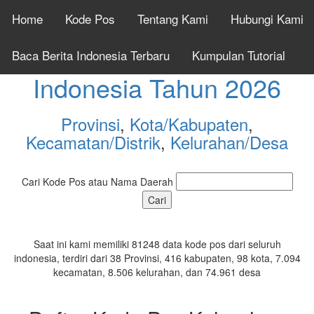
Home
Kode Pos
Tentang Kami
Hubungi Kami
Cek Kode Pos Seluruh
Baca Berita Indonesia Terbaru
Kumpulan Tutorial
Indonesia Tahun 2026
Provinsi
,
Kota/Kabupaten
,
Kecamatan/Distrik
,
Kelurahan/Desa
Cari Kode Pos atau Nama Daerah
Saat ini kami memiliki 81248 data kode pos dari seluruh
indonesia, terdiri dari 38 Provinsi, 416 kabupaten, 98 kota, 7.094
kecamatan, 8.506 kelurahan, dan 74.961 desa