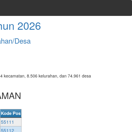
hun 2026
ahan/Desa
7.094 kecamatan, 8.506 kelurahan, dan 74.961 desa
LAMAN
Kode Pos
55111
55112