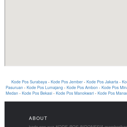
Kode Pos Surabaya
-
Kode Pos Jember
-
Kode Pos Jakarta
-
Ko
Pasuruan
-
Kode Pos Lumajang
-
Kode Pos Ambon
-
Kode Pos Min
Medan
-
Kode Pos Bekasi
-
Kode Pos Manokwari
-
Kode Pos Mana
ABOUT
kode-pos.xyz
KODE POS INDONESIA
memberikan