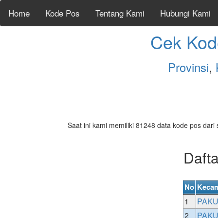
Home
Kode Pos
Tentang Kami
Hubungi Kami
Cek Kod
Provinsi
,
Saat ini kami memiliki 81248 data kode pos dari 
Daft
No
Kecam
1
PAK
2
PAK