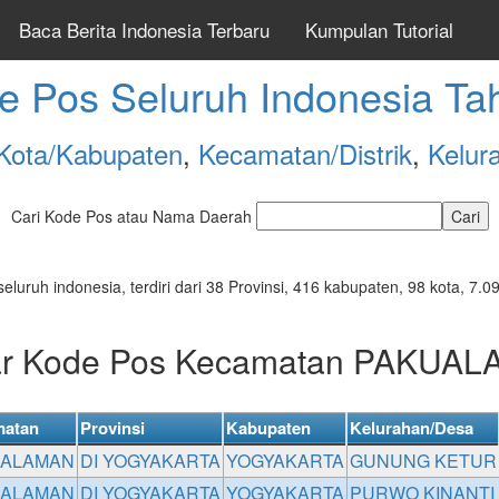
Baca Berita Indonesia Terbaru
Kumpulan Tutorial
e Pos Seluruh Indonesia Ta
Kota/Kabupaten
,
Kecamatan/Distrik
,
Kelur
Cari Kode Pos atau Nama Daerah
seluruh indonesia, terdiri dari 38 Provinsi, 416 kabupaten, 98 kota, 
ar Kode Pos Kecamatan PAKUA
atan
Provinsi
Kabupaten
Kelurahan/Desa
UALAMAN
DI YOGYAKARTA
YOGYAKARTA
GUNUNG KETUR
UALAMAN
DI YOGYAKARTA
YOGYAKARTA
PURWO KINANTI