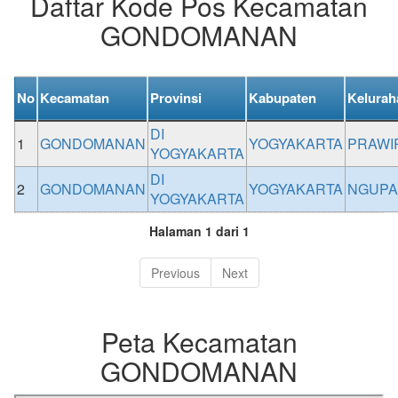
Daftar Kode Pos Kecamatan
GONDOMANAN
No
Kecamatan
Provinsi
Kabupaten
Kelurah
DI
1
GONDOMANAN
YOGYAKARTA
PRAWI
YOGYAKARTA
DI
2
GONDOMANAN
YOGYAKARTA
NGUPA
YOGYAKARTA
Halaman 1 dari 1
Previous
Next
Peta Kecamatan
GONDOMANAN