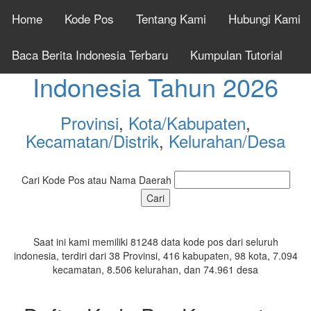
Home
Kode Pos
Tentang Kami
Hubungi Kami
Cek Kode Pos Seluruh
Baca Berita Indonesia Terbaru
Kumpulan Tutorial
Indonesia Tahun 2026
Provinsi
,
Kota/Kabupaten
,
Kecamatan/Distrik
,
Kelurahan/Desa
Cari Kode Pos atau Nama Daerah
Saat ini kami memiliki 81248 data kode pos dari seluruh
indonesia, terdiri dari 38 Provinsi, 416 kabupaten, 98 kota, 7.094
kecamatan, 8.506 kelurahan, dan 74.961 desa