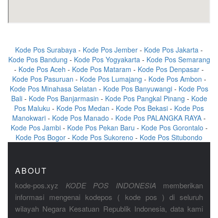
Kode Pos Surabaya
-
Kode Pos Jember
-
Kode Pos Jakarta
-
Kode Pos Bandung
-
Kode Pos Yogyakarta
-
Kode Pos Semarang
-
Kode Pos Aceh
-
Kode Pos Mataram
-
Kode Pos Denpasar
-
Kode Pos Pasuruan
-
Kode Pos Lumajang
-
Kode Pos Ambon
-
Kode Pos Minahasa Selatan
-
Kode Pos Banyuwangi
-
Kode Pos
Bali
-
Kode Pos Banjarmasin
-
Kode Pos Pangkal Pinang
-
Kode
Pos Maluku
-
Kode Pos Medan
-
Kode Pos Bekasi
-
Kode Pos
Manokwari
-
Kode Pos Manado
-
Kode Pos PALANGKA RAYA
-
Kode Pos Jambi
-
Kode Pos Pekan Baru
-
Kode Pos Gorontalo
-
Kode Pos Bogor
-
Kode Pos Sukoreno
-
Kode Pos Situbondo
ABOUT
kode-pos.xyz
KODE POS INDONESIA
memberikan
informasi mengenai kodepos ( kode pos ) di seluruh
wilayah Negara Kesatuan Republik Indonesia, data kami