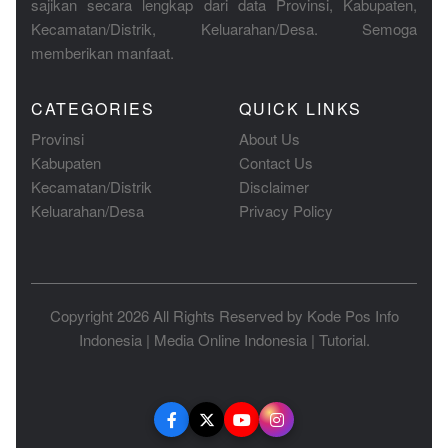
sajikan secara lengkap dari data Provinsi, Kabupaten,
Kecamatan/Distrik, Keluarahan/Desa. Semoga
memberikan manfaat.
CATEGORIES
QUICK LINKS
Provinsi
About Us
Kabupaten
Contact Us
Kecamatan/Distrik
Disclaimer
Keluarahan/Desa
Privacy Policy
Copyright 2026 All Rights Reserved by
Kode Pos Info
Indonesia
|
Media Online Indonesia
|
Tutorial
.