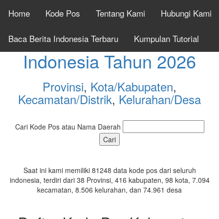
Home
Kode Pos
Tentang Kami
Hubungi Kami
Cek Kode Pos Seluruh
Baca Berita Indonesia Terbaru
Kumpulan Tutorial
Indonesia Tahun 2026
Provinsi
,
Kota/Kabupaten
,
Kecamatan/Distrik
,
Kelurahan/Desa
Cari Kode Pos atau Nama Daerah
Saat ini kami memiliki 81248 data kode pos dari seluruh
indonesia, terdiri dari 38 Provinsi, 416 kabupaten, 98 kota, 7.094
kecamatan, 8.506 kelurahan, dan 74.961 desa