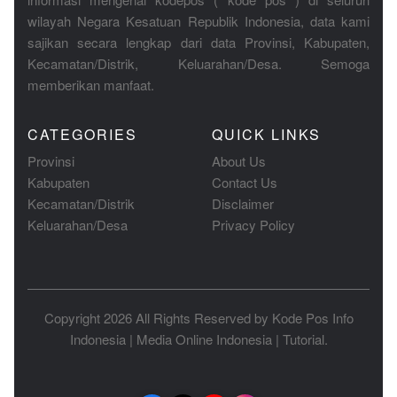
wilayah Negara Kesatuan Republik Indonesia, data kami
sajikan secara lengkap dari data Provinsi, Kabupaten,
Kecamatan/Distrik, Keluarahan/Desa. Semoga
memberikan manfaat.
CATEGORIES
QUICK LINKS
Provinsi
About Us
Kabupaten
Contact Us
Kecamatan/Distrik
Disclaimer
Keluarahan/Desa
Privacy Policy
Copyright 2026 All Rights Reserved by
Kode Pos Info
Indonesia
|
Media Online Indonesia
|
Tutorial
.