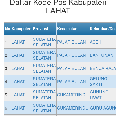
Daftar Kode Pos Kabupaten
LAHAT
No
Kabupaten
Provinsi
Kecamatan
Kelurahan/De
SUMATERA
1
LAHAT
PAJAR BULAN
ACEH
SELATAN
SUMATERA
2
LAHAT
PAJAR BULAN
BANTUNAN
SELATAN
SUMATERA
3
LAHAT
PAJAR BULAN
BENUA RAJ
SELATAN
SUMATERA
GELUNG
4
LAHAT
PAJAR BULAN
SELATAN
SAKTI
SUMATERA
GUNUNG
5
LAHAT
SUKAMERINDU
SELATAN
LIWAT
SUMATERA
6
LAHAT
SUKAMERINDU
GURU AGUN
SELATAN