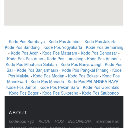
Kode Pos Surabaya
-
Kode Pos Jember
-
Kode Pos Jakarta
-
Kode Pos Bandung
-
Kode Pos Yogyakarta
-
Kode Pos Semarang
-
Kode Pos Aceh
-
Kode Pos Mataram
-
Kode Pos Denpasar
-
Kode Pos Pasuruan
-
Kode Pos Lumajang
-
Kode Pos Ambon
-
Kode Pos Minahasa Selatan
-
Kode Pos Banyuwangi
-
Kode Pos
Bali
-
Kode Pos Banjarmasin
-
Kode Pos Pangkal Pinang
-
Kode
Pos Maluku
-
Kode Pos Medan
-
Kode Pos Bekasi
-
Kode Pos
Manokwari
-
Kode Pos Manado
-
Kode Pos PALANGKA RAYA
-
Kode Pos Jambi
-
Kode Pos Pekan Baru
-
Kode Pos Gorontalo
-
Kode Pos Bogor
-
Kode Pos Sukoreno
-
Kode Pos Situbondo
ABOUT
kode-pos.xyz
KODE POS INDONESIA
memberikan
informasi mengenai kodepos ( kode pos ) di seluruh