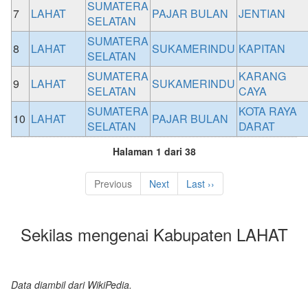
SUMATERA
7
LAHAT
PAJAR BULAN
JENTIAN
SELATAN
SUMATERA
8
LAHAT
SUKAMERINDU
KAPITAN
SELATAN
SUMATERA
KARANG
9
LAHAT
SUKAMERINDU
SELATAN
CAYA
SUMATERA
KOTA RAYA
10
LAHAT
PAJAR BULAN
SELATAN
DARAT
Halaman 1 dari 38
Previous
Next
Last ››
Sekilas mengenai Kabupaten LAHAT
Data diambil dari WikiPedia.