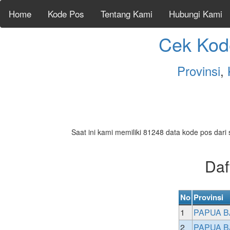
Home
Kode Pos
Tentang Kami
Hubungi Kami
Cek Kod
Provinsi
,
Saat ini kami memiliki 81248 data kode pos dari 
Daf
No
Provinsi
1
PAPUA B
2
PAPUA B