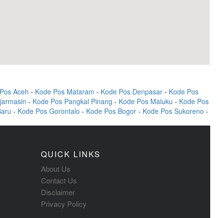
Pos Aceh
-
Kode Pos Mataram
-
Kode Pos Denpasar
-
Kode Pos
jarmasin
-
Kode Pos Pangkal Pinang
-
Kode Pos Maluku
-
Kode Pos
Baru
-
Kode Pos Gorontalo
-
Kode Pos Bogor
-
Kode Pos Sukoreno
-
QUICK LINKS
About Us
Contact Us
Disclaimer
Privacy Policy