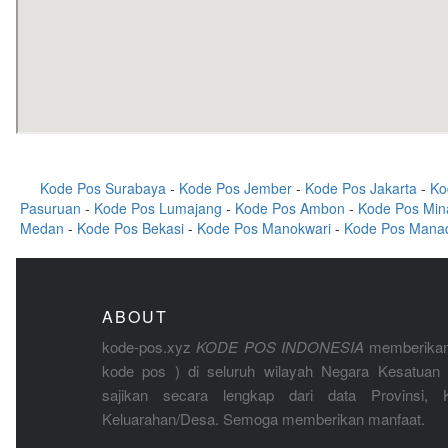
Kode Pos Surabaya
-
Kode Pos Jember
-
Kode Pos Jakarta
-
Ko
Pasuruan
-
Kode Pos Lumajang
-
Kode Pos Ambon
-
Kode Pos Min
Medan
-
Kode Pos Bekasi
-
Kode Pos Manokwari
-
Kode Pos Mana
ABOUT
kode-pos.xyz
KODE POS INDONESIA
memberikan
kode pos ) di seluruh wilayah Negara Kesatuan 
sajikan secara lengkap dari data Provinsi, K
Keluarahan/Desa. Semoga memberikan manfaat.