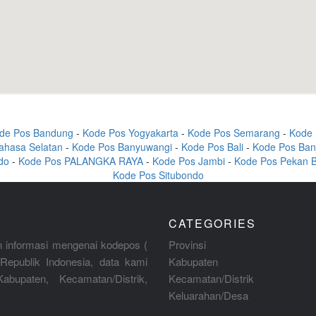
de Pos Bandung
-
Kode Pos Yogyakarta
-
Kode Pos Semarang
-
Kode 
ahasa Selatan
-
Kode Pos Banyuwangi
-
Kode Pos Bali
-
Kode Pos Ban
do
-
Kode Pos PALANGKA RAYA
-
Kode Pos Jambi
-
Kode Pos Pekan 
Kode Pos Situbondo
CATEGORIES
 informasi mengenai kodepos (
Provinsi
Republik Indonesia, data kami
Kabupaten
abupaten, Kecamatan/Distrik,
Kecamatan/Distrik
Keluarahan/Desa