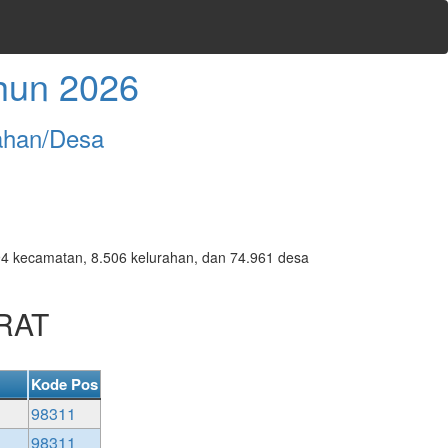
hun 2026
ahan/Desa
7.094 kecamatan, 8.506 kelurahan, dan 74.961 desa
ARAT
Kode Pos
98311
98311