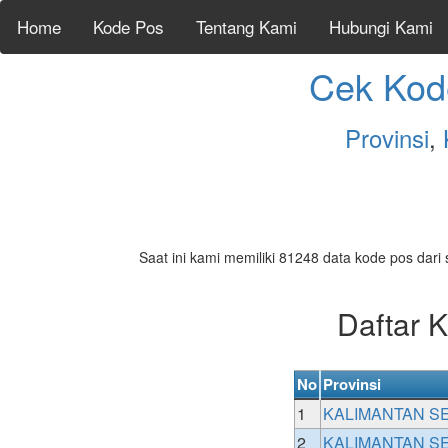
Home
Kode Pos
Tentang Kami
Hubungi Kami
Cek Kod
Provinsi
,
Saat ini kami memiliki 81248 data kode pos dari 
Daftar 
No
Provinsi
1
KALIMANTAN S
2
KALIMANTAN S