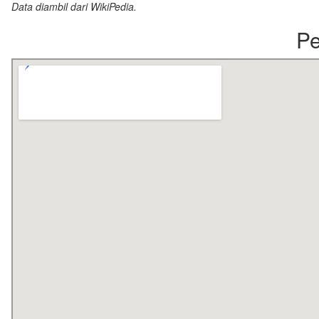
Data diambil dari WikiPedia.
Pe