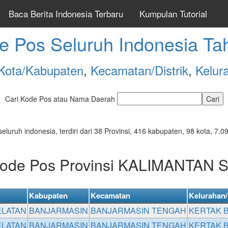
Baca Berita Indonesia Terbaru
Kumpulan Tutorial
e Pos Seluruh Indonesia Ta
Kota/Kabupaten
,
Kecamatan/Distrik
,
Kelur
Cari Kode Pos atau Nama Daerah
seluruh indonesia, terdiri dari 38 Provinsi, 416 kabupaten, 98 kota, 
Kode Pos Provinsi KALIMANTAN
Kabupaten
Kecamatan
Kelurahan
ELATAN
BANJARMASIN
BANJARMASIN TENGAH
KERTAK B
ELATAN
BANJARMASIN
BANJARMASIN TENGAH
KERTAK 