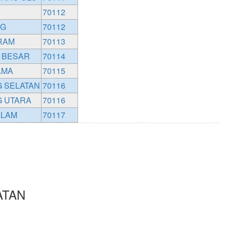
70112
NG
70112
IRAM
70113
 BESAR
70114
AMA
70115
G SELATAN
70116
G UTARA
70116
ALAM
70117
ATAN