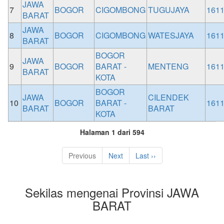
JAWA
7
BOGOR
CIGOMBONG
TUGUJAYA
161
BARAT
JAWA
8
BOGOR
CIGOMBONG
WATESJAYA
161
BARAT
BOGOR
JAWA
9
BOGOR
BARAT -
MENTENG
161
BARAT
KOTA
BOGOR
JAWA
CILENDEK
10
BOGOR
BARAT -
161
BARAT
BARAT
KOTA
Halaman 1 dari 594
Previous
Next
Last ››
Sekilas mengenai Provinsi JAWA
BARAT