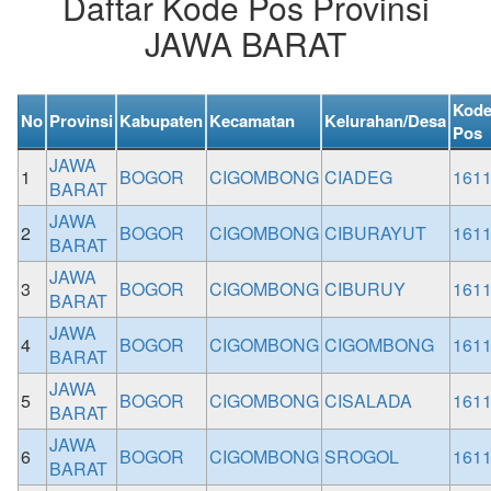
Daftar Kode Pos Provinsi
JAWA BARAT
Kod
No
Provinsi
Kabupaten
Kecamatan
Kelurahan/Desa
Pos
JAWA
1
BOGOR
CIGOMBONG
CIADEG
161
BARAT
JAWA
2
BOGOR
CIGOMBONG
CIBURAYUT
161
BARAT
JAWA
3
BOGOR
CIGOMBONG
CIBURUY
161
BARAT
JAWA
4
BOGOR
CIGOMBONG
CIGOMBONG
161
BARAT
JAWA
5
BOGOR
CIGOMBONG
CISALADA
161
BARAT
JAWA
6
BOGOR
CIGOMBONG
SROGOL
161
BARAT