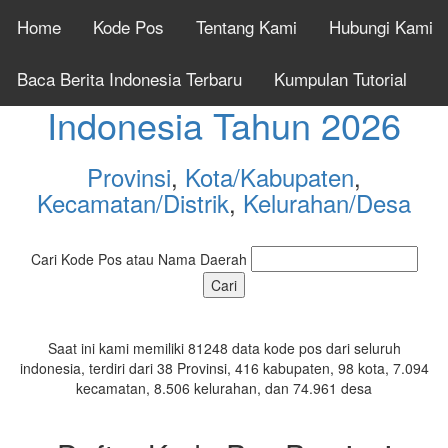
Home
Kode Pos
Tentang Kami
Hubungi Kami
Cek Kode Pos Seluruh
Baca Berita Indonesia Terbaru
Kumpulan Tutorial
Indonesia Tahun 2026
Provinsi
,
Kota/Kabupaten
,
Kecamatan/Distrik
,
Kelurahan/Desa
Cari Kode Pos atau Nama Daerah
Saat ini kami memiliki 81248 data kode pos dari seluruh
indonesia, terdiri dari 38 Provinsi, 416 kabupaten, 98 kota, 7.094
kecamatan, 8.506 kelurahan, dan 74.961 desa