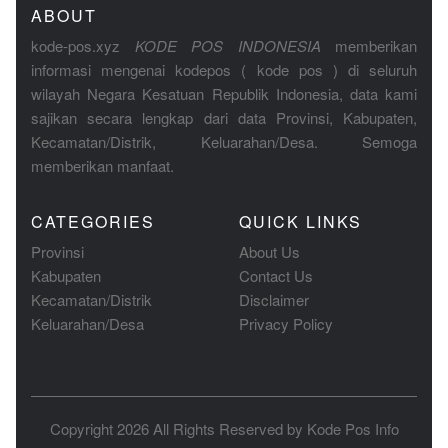
ABOUT
kode-pos.xyz
KODE POS INDONESIA
memberikan
informasi mengenai kodepos ( kode pos ) di seluruh
wilayah Negara Kesatuan Republik Indonesia, data kami
sajikan secara lengkap dari data Provinsi, Kabupaten,
Kecamatan/Distrik, Keluarahan/Desa. Semoga
memberikan manfaat.
CATEGORIES
QUICK LINKS
Provinsi
About Us
Kabupaten
Contact Us
Kecamatan/Distrik
Disclaimer
Keluarahan/Desa
Privacy Policy
Copyright 2026 All Rights Reserved by
Kode Pos Info