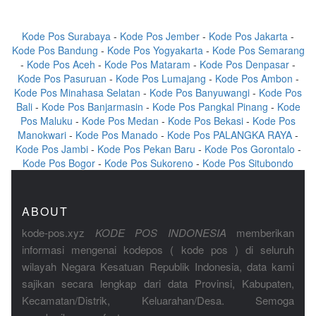
Kode Pos Surabaya
-
Kode Pos Jember
-
Kode Pos Jakarta
-
Kode Pos Bandung
-
Kode Pos Yogyakarta
-
Kode Pos Semarang
-
Kode Pos Aceh
-
Kode Pos Mataram
-
Kode Pos Denpasar
-
Kode Pos Pasuruan
-
Kode Pos Lumajang
-
Kode Pos Ambon
-
Kode Pos Minahasa Selatan
-
Kode Pos Banyuwangi
-
Kode Pos
Bali
-
Kode Pos Banjarmasin
-
Kode Pos Pangkal Pinang
-
Kode
Pos Maluku
-
Kode Pos Medan
-
Kode Pos Bekasi
-
Kode Pos
Manokwari
-
Kode Pos Manado
-
Kode Pos PALANGKA RAYA
-
Kode Pos Jambi
-
Kode Pos Pekan Baru
-
Kode Pos Gorontalo
-
Kode Pos Bogor
-
Kode Pos Sukoreno
-
Kode Pos Situbondo
ABOUT
kode-pos.xyz
KODE POS INDONESIA
memberikan
informasi mengenai kodepos ( kode pos ) di seluruh
wilayah Negara Kesatuan Republik Indonesia, data kami
sajikan secara lengkap dari data Provinsi, Kabupaten,
Kecamatan/Distrik, Keluarahan/Desa. Semoga