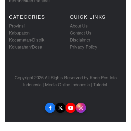
memberikan manfaat.
CATEGORIES
QUICK LINKS
Provinsi
About Us
Kabupaten
Contact Us
Kecamatan/Distrik
Disclaimer
Keluarahan/Desa
Privacy Policy
Copyright 2026 All Rights Reserved by
Kode Pos Info
Indonesia
|
Media Online Indonesia
|
Tutorial
.