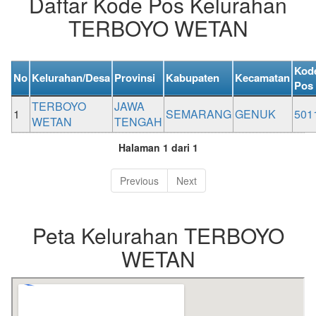
Daftar Kode Pos Kelurahan
TERBOYO WETAN
Kod
No
Kelurahan/Desa
Provinsi
Kabupaten
Kecamatan
Pos
TERBOYO
JAWA
1
SEMARANG
GENUK
501
WETAN
TENGAH
Halaman 1 dari 1
Previous
Next
Peta Kelurahan TERBOYO
WETAN