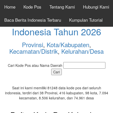
Home
Kode Pos
Tentang Kami
Hubungi Kami
Cek Kode Pos Seluruh
Baca Berita Indonesia Terbaru
Kumpulan Tutorial
Indonesia Tahun 2026
Provinsi
,
Kota/Kabupaten
,
Kecamatan/Distrik
,
Kelurahan/Desa
Cari Kode Pos atau Nama Daerah
Saat ini kami memiliki 81248 data kode pos dari seluruh
indonesia, terdiri dari 38 Provinsi, 416 kabupaten, 98 kota, 7.094
kecamatan, 8.506 kelurahan, dan 74.961 desa